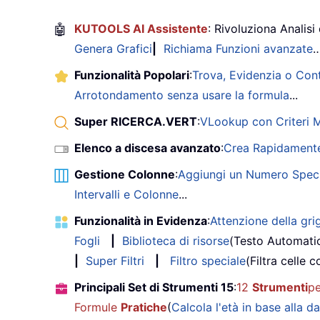
🤖
KUTOOLS AI Assistente
: Rivoluziona Analisi 
Genera Grafici
|
Richiama Funzioni avanzate
Funzionalità Popolari
:
Trova, Evidenzia o Con
Arrotondamento senza usare la formula
...
Super RICERCA.VERT
:
VLookup con Criteri Mu
Elenco a discesa avanzato
:
Crea Rapidamente
Gestione Colonne
:
Aggiungi un Numero Speci
Intervalli e Colonne
...
Funzionalità in Evidenza
:
Attenzione della grig
Fogli
|
Biblioteca di risorse
(Testo Automati
|
Super Filtri
|
Filtro speciale
(Filtra celle c
Principali Set di Strumenti 15
:
12
Strumenti
pe
Formule
Pratiche
(
Calcola l'età in base alla da