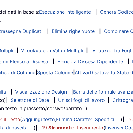
dei dati in base a:
Esecuzione Intelligente
|
Genera Codic
…
trassegna Duplicati
|
Elimina righe vuote
|
Combinare Co
ltipli
|
VLookup con Valori Multipli
|
VLookup tra Fogli 
 un Elenco a Discesa
|
Elenco a Discesa Dipendente
|
fico di Colonne
|
Sposta Colonne
|
Attiva/Disattiva lo Stato 
lia
|
Visualizzazione Design
|
Barra delle formule avanz
co)
|
Selettore di Date
|
Unisci fogli di lavoro
|
Crittogra
on testo in grassetto/corsivo/barrato...) ...
r il Testo
(
Aggiungi testo
,
Elimina Caratteri Specifici
, ...)
|
5
ta di nascita
, ...)
|
19
Strumenti
di Inserimento
(
Inserisci Co