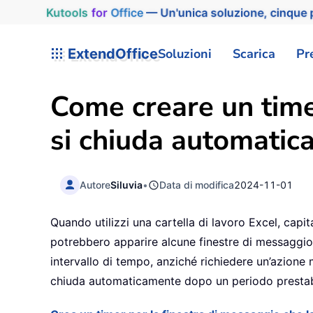
Kutools
for
Office
— Un'unica soluzione, cinque p
ExtendOffice
Soluzioni
Scarica
Pr
Come creare un time
si chiuda automatic
Autore
Siluvia
•
Data di modifica
2024-11-01
Quando utilizzi una cartella di lavoro Excel, capi
potrebbero apparire alcune finestre di messaggio.
intervallo di tempo, anziché richiedere un’azione
chiuda automaticamente dopo un periodo prestabi