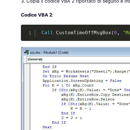
3. Copia il codice VBA 2 riportato di seguito e in
Codice VBA 2
:
Call
 CustomTimeOffMsgBox
(
0
,
"M