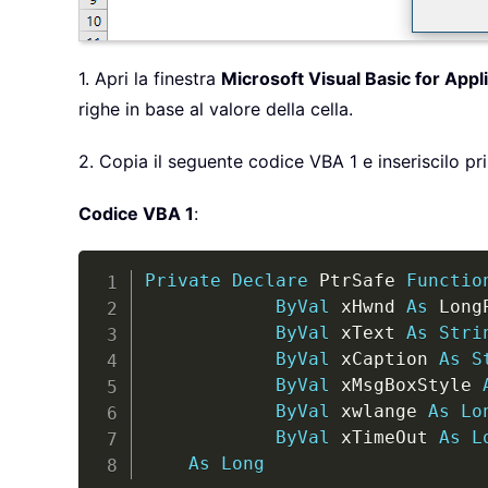
1. Apri la finestra
Microsoft Visual Basic for Appl
righe in base al valore della cella.
2. Copia il seguente codice VBA 1 e inseriscilo p
Codice VBA 1
:
Private
Declare
 PtrSafe 
Functio
ByVal
 xHwnd 
As
 Long
ByVal
 xText 
As
Stri
ByVal
 xCaption 
As
S
ByVal
 xMsgBoxStyle 
ByVal
 xwlange 
As
Lo
ByVal
 xTimeOut 
As
L
As
Long