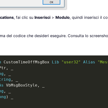
ications
, fai clic su
Inserisci
>
Modulo
, quindi inserisci il 
rima del codice che desideri eseguire. Consulta lo screensh
n
 CustomTimeOffMsgBox 
Lib
"user32"
Alias
"Mes
Ptr
,
_
ng
,
_
tring
,
_
As
 VbMsgBoxStyle
,
_
ng
,
_
ong
)
_