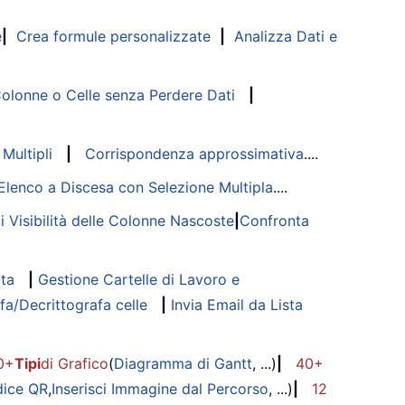
e
|
Crea formule personalizzate
|
Analizza Dati e
lonne o Celle senza Perdere Dati
|
Multipli
|
Corrispondenza approssimativa
....
Elenco a Discesa con Selezione Multipla
....
di Visibilità delle Colonne Nascoste
|
Confronta
ata
|
Gestione Cartelle di Lavoro e
fa/Decrittografa celle
|
Invia Email da Lista
0+
Tipi
di Grafico
(
Diagramma di Gantt
, ...)
|
40+
dice QR
,
Inserisci Immagine dal Percorso
, ...)
|
12