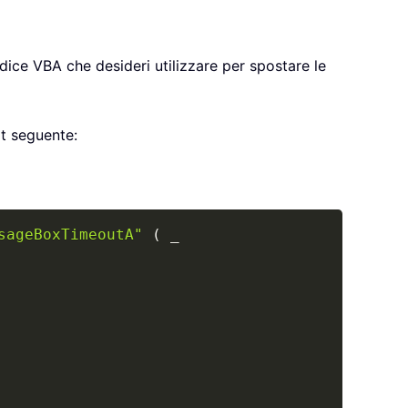
codice VBA che desideri utilizzare per spostare le
ot seguente:
Copy
sageBoxTimeoutA"
(
_