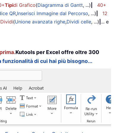
0+
Tipi
di Grafico
(
Diagramma di Gantt
, ...)
|
40+
dice QR
,
Inserisci Immagine dal Percorso
, ...)
|
12
 Dividi
(
Unione avanzata righe
,
Dividi celle
, ...)
|
... e
prima.
Kutools per Excel offre oltre 300
 funzionalità di cui hai più bisogno...