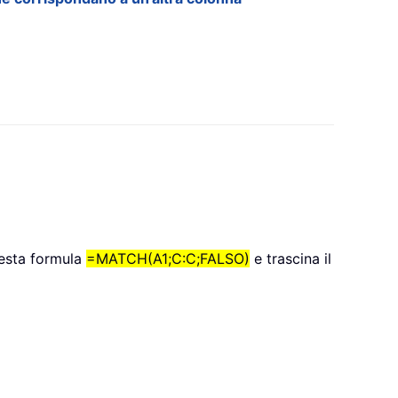
uesta formula
=MATCH(A1;C:C;FALSO)
e trascina il