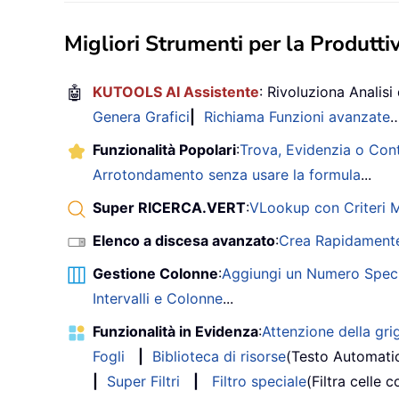
Migliori Strumenti per la Produttiv
🤖
KUTOOLS AI Assistente
: Rivoluziona Analisi 
Genera Grafici
|
Richiama Funzioni avanzate
Funzionalità Popolari
:
Trova, Evidenzia o Con
Arrotondamento senza usare la formula
...
Super RICERCA.VERT
:
VLookup con Criteri Mu
Elenco a discesa avanzato
:
Crea Rapidamente
Gestione Colonne
:
Aggiungi un Numero Speci
Intervalli e Colonne
...
Funzionalità in Evidenza
:
Attenzione della grig
Fogli
|
Biblioteca di risorse
(Testo Automati
|
Super Filtri
|
Filtro speciale
(Filtra celle c