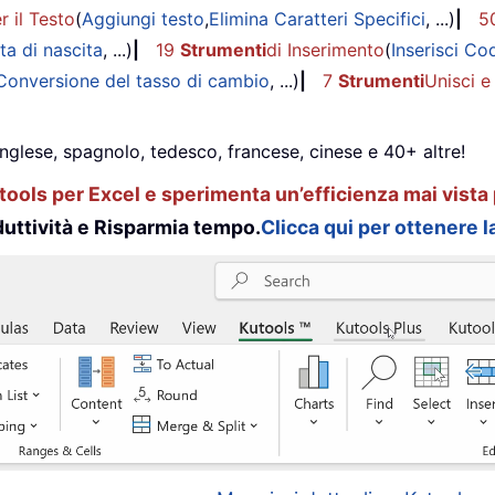
r il Testo
(
Aggiungi testo
,
Elimina Caratteri Specifici
, ...)
|
5
ta di nascita
, ...)
|
19
Strumenti
di Inserimento
(
Inserisci Co
Conversione del tasso di cambio
, ...)
|
7
Strumenti
Unisci e
inglese, spagnolo, tedesco, francese, cinese e 40+ altre!
ools per Excel e sperimenta un’efficienza mai vista 
uttività e Risparmia tempo.
Clicca qui per ottenere la