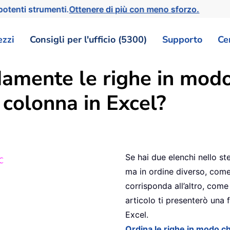
otenti strumenti.
Ottenere di più con meno sforzo.
ezzi
Consigli per l'ufficio (5300)
Supporto
Ce
amente le righe in mod
a colonna in Excel?
Se hai due elenchi nello ste
ma in ordine diverso, com
corrisponda all’altro, com
articolo ti presenterò una 
Excel.
Ordina le righe in modo c