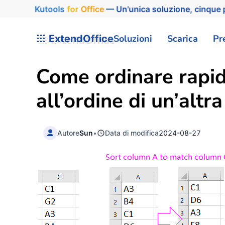
Kutools
for
Office
— Un'unica soluzione, cinque p
ExtendOffice
Soluzioni
Scarica
Pr
Come ordinare rapid
all’ordine di un’altr
Autore
Sun
•
Data di modifica
2024-08-27