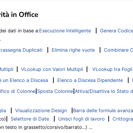
ità in Office
dei dati in base a:
Esecuzione Intelligente
|
Genera Codic
…
trassegna Duplicati
|
Elimina righe vuote
|
Combinare Co
ltipli
|
VLookup con Valori Multipli
|
VLookup tra Fogli 
 un Elenco a Discesa
|
Elenco a Discesa Dipendente
|
fico di Colonne
|
Sposta Colonne
|
Attiva/Disattiva lo Stato 
lia
|
Visualizzazione Design
|
Barra delle formule avanz
co)
|
Selettore di Date
|
Unisci fogli di lavoro
|
Crittogra
on testo in grassetto/corsivo/barrato...) ...