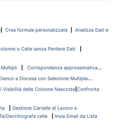
e
|
Crea formule personalizzate
|
Analizza Dati e
lonne o Celle senza Perdere Dati
|
Multipli
|
Corrispondenza approssimativa
....
Elenco a Discesa con Selezione Multipla
....
di Visibilità delle Colonne Nascoste
|
Confronta
ata
|
Gestione Cartelle di Lavoro e
fa/Decrittografa celle
|
Invia Email da Lista