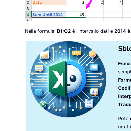
Nella formula,
B1:Q2
è l’intervallo dati e
2014
è 
Sbl
Esecu
sempli
Formu
Codif
Inter
Tradu
Potenz
un’ef