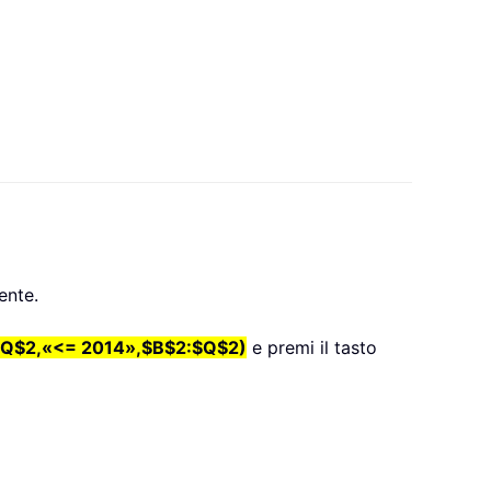
ente.
Q$2,«<= 2014»,$B$2:$Q$2)
e premi il tasto