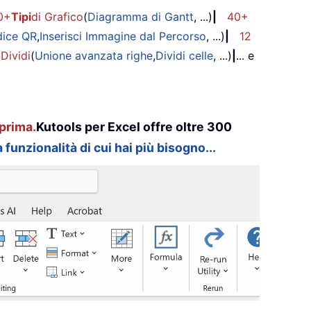
0+
Tipi
di Grafico
(
Diagramma di Gantt
, ...)
|
40+
dice QR
,
Inserisci Immagine dal Percorso
, ...)
|
12
 Dividi
(
Unione avanzata righe
,
Dividi celle
, ...)
|
... e
prima.
Kutools per Excel offre oltre 300
 funzionalità di cui hai più bisogno...