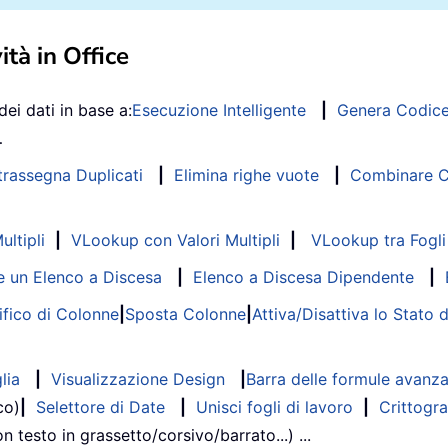
ità in Office
dei dati in base a:
Esecuzione Intelligente
|
Genera Codic
…
trassegna Duplicati
|
Elimina righe vuote
|
Combinare Co
ltipli
|
VLookup con Valori Multipli
|
VLookup tra Fogli 
 un Elenco a Discesa
|
Elenco a Discesa Dipendente
|
fico di Colonne
|
Sposta Colonne
|
Attiva/Disattiva lo Stato 
lia
|
Visualizzazione Design
|
Barra delle formule avanz
co)
|
Selettore di Date
|
Unisci fogli di lavoro
|
Crittogra
on testo in grassetto/corsivo/barrato...) ...