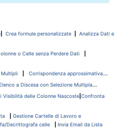
e
|
Crea formule personalizzate
|
Analizza Dati e
lonne o Celle senza Perdere Dati
|
Multipli
|
Corrispondenza approssimativa
....
Elenco a Discesa con Selezione Multipla
....
di Visibilità delle Colonne Nascoste
|
Confronta
ata
|
Gestione Cartelle di Lavoro e
fa/Decrittografa celle
|
Invia Email da Lista