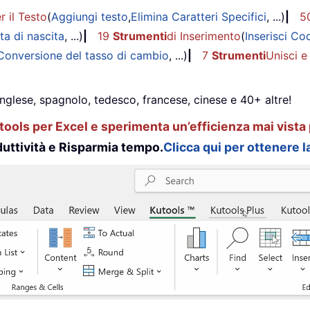
r il Testo
(
Aggiungi testo
,
Elimina Caratteri Specifici
, ...)
|
5
ta di nascita
, ...)
|
19
Strumenti
di Inserimento
(
Inserisci Co
Conversione del tasso di cambio
, ...)
|
7
Strumenti
Unisci e
inglese, spagnolo, tedesco, francese, cinese e 40+ altre!
ools per Excel e sperimenta un’efficienza mai vista 
uttività e Risparmia tempo.
Clicca qui per ottenere la