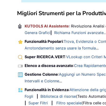
Migliori Strumenti per la Produttiv
🤖
KUTOOLS AI Assistente
: Rivoluziona Analisi 
Genera Grafici
|
Richiama Funzioni avanzate
Funzionalità Popolari
:
Trova, Evidenzia o Con
Arrotondamento senza usare la formula
...
Super RICERCA.VERT
:
VLookup con Criteri Mu
Elenco a discesa avanzato
:
Crea Rapidamente
Gestione Colonne
:
Aggiungi un Numero Speci
Intervalli e Colonne
...
Funzionalità in Evidenza
:
Attenzione della grig
Fogli
|
Biblioteca di risorse
(Testo Automati
|
Super Filtri
|
Filtro speciale
(Filtra celle c