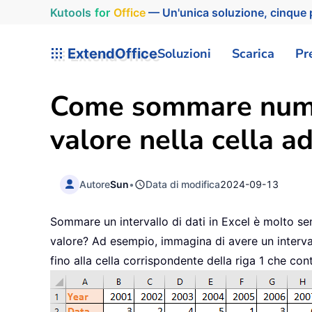
Kutools
for
Office
— Un'unica soluzione, cinque p
ExtendOffice
Soluzioni
Scarica
Pr
Come sommare numer
valore nella cella a
Autore
Sun
•
Data di modifica
2024-09-13
Sommare un intervallo di dati in Excel è molto s
valore? Ad esempio, immagina di avere un intervallo i
fino alla cella corrispondente della riga 1 che con