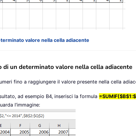
erminato valore nella cella adiacente
di un determinato valore nella cella adiacente
ri fino a raggiungere il valore presente nella cella adiac
isultato, ad esempio B4, inserisci la formula
=SUMIF($B$1:$
Guarda l’immagine: