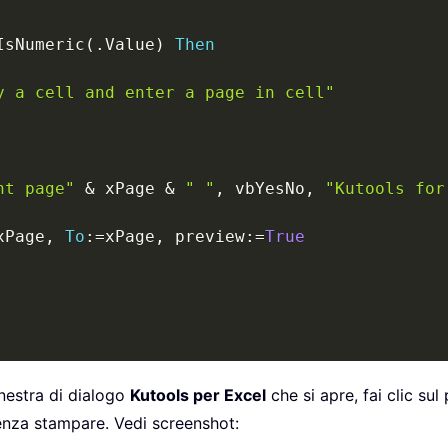
IsNumeric
(
.
Value
)
Then
y a cell and enter a page in cell"
nt page"
&
 xPage 
&
" "
,
 vbYesNo
,
"Kutools for
xPage
,
To
:
=
xPage
,
 preview
:
=
True
inestra di dialogo
Kutools per Excel
che si apre, fai clic sul
senza stampare. Vedi screenshot: