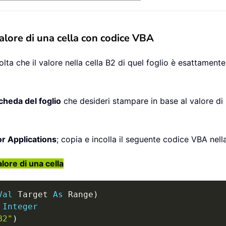
alore di una cella con codice VBA
olta che il valore nella cella B2 di quel foglio è esattament
cheda del foglio
che desideri stampare in base al valore di 
or Applications
; copia e incolla il seguente codice VBA nella
lore di una cella
Val
 Target 
As
 Range
)
Integer
B2"
)