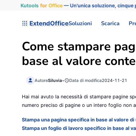
Kutools
for
Office
— Un'unica soluzione, cinque p
ExtendOffice
Soluzioni
Scarica
Pr
Come stampare pagine
base al valore conte
Autore
Siluvia
•
Data di modifica
2024-11-21
Hai mai avuto la necessità di stampare pagine spe
numero preciso di pagine o un intero foglio non 
Stampa una pagina specifica in base al valore di
Stampa un foglio di lavoro specifico in base al v