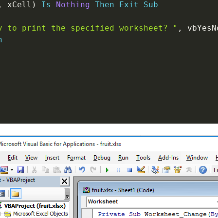
,
 xCell
)
Is
Nothing
Then
Exit
Sub
y to print the specified worksheet? "
,
 vbYesN
n