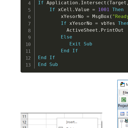
If
 Application
.
Intersect
(
Target
If
 xCell
.
Value 
=
1001
Then
        xYesorNo 
=
 MsgBox
(
"Read
If
 xYesorNo 
=
 vbYes 
The
          ActiveSheet
.
PrintOut

Else
Exit
Sub
End
If
End
If
End
Sub