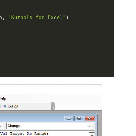
o
,
"Kutools for Excel"
)