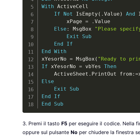
With
 ActiveCell

If
Not
 IsEmpty
(
.
Value
)
And
 
        xPage 
=
.
Value

Else
:
 MsgBox 
"Please specif
Exit
Sub
End
If
End
With
xYesorNo 
=
 MsgBox
(
"Ready to pri
If
 xYesorNo 
=
 vbYes 
Then
    ActiveSheet
.
PrintOut from
:
=
Else
Exit
Sub
End
If
End
Sub
3. Premi il tasto
F5
per eseguire il codice. Nella f
oppure sul pulsante
No
per chiudere la finestra 