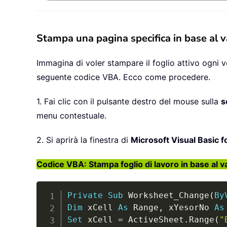
Stampa una pagina specifica in base al v
Immagina di voler stampare il foglio attivo ogni v
seguente codice VBA. Ecco come procedere.
1. Fai clic con il pulsante destro del mouse sulla
s
menu contestuale.
2. Si aprirà la finestra di
Microsoft Visual Basic f
Codice VBA: Stampa foglio di lavoro in base al va
Private
Sub
 Worksheet_Change
(
By
Dim
 xCell 
As
 Range
,
 xYesorNo 
As
Set
 xCell 
=
 ActiveSheet
.
Range
(
"