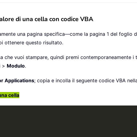
alore di una cella con codice VBA
ente una pagina specifica—come la pagina 1 del foglio di
oi ottenere questo risultato.
gina che vuoi stampare, quindi premi contemporaneamente i 
i
>
Modulo
.
or Applications
; copia e incolla il seguente codice VBA nell
una cella