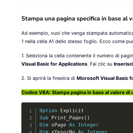
Stampa una pagina specifica in base al v
Ad esempio, vuoi che venga stampata automaticam
1 nella cella A1 dello stesso foglio. Ecco come pu
1. Seleziona la cella contenente il numero di pa
Visual Basic for Applications
. Fai clic su
Inserisc
2. Si aprirà la finestra di
Microsoft Visual Basic f
Codice VBA: Stampa pagina in base al valore di 
Option
Sub
 Print_Pages
(
)
Dim
 xPage 
As
Integer
Dim
 xYesorNo 
As
Integer