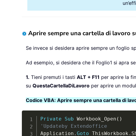
un’ef
Aprire sempre una cartella di lavoro s
Se invece si desidera aprire sempre un foglio spe
Ad esempio, si desidera che il Foglio1 si apra sem
1.
Tieni premuti i tasti
ALT + F11
per aprire la fi
su
QuestaCartellaDiLavoro
per aprire un modul
Codice VBA: Aprire sempre una cartella di lavor
Private
Sub
 Workbook_Open
(
)
'Updateby Extendoffice
Application
.
Goto
 ThisWorkbook
.
S