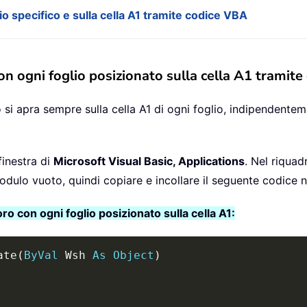
io specifico e sulla cella A1 tramite codice VBA
on ogni foglio posizionato sulla cella A1 tramit
 si apra sempre sulla cella A1 di ogni foglio, indipendentemen
finestra di
Microsoft Visual Basic, Applications
. Nel riquad
odulo vuoto, quindi copiare e incollare il seguente codice
o con ogni foglio posizionato sulla cella A1:
ate
(
ByVal
 Wsh 
As
Object
)