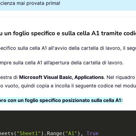
ficienza mai provata prima!
u un foglio specifico e sulla cella A1 tramite co
cifico sulla cella A1 all'avvio della cartella di lavoro, il 
pre sulla cella A1 all’apertura della cartella di lavoro.
nestra di
Microsoft Visual Basic, Applications
. Nel riquadro
o vuoto, quindi copia e incolla il seguente codice nel mod
o con un foglio specifico posizionato sulla cella A1:
heets
(
"Sheet1"
)
.
Range
(
"A1"
)
,
True