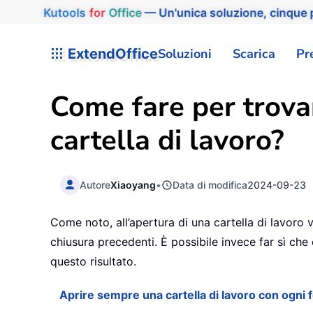
Kutools
for
Office
— Un'unica soluzione, cinque p
ExtendOffice
Soluzioni
Scarica
Pr
Come fare per trovar
cartella di lavoro?
Autore
Xiaoyang
•
Data di modifica
2024-09-23
Come noto, all’apertura di una cartella di lavoro v
chiusura precedenti. È possibile invece far sì che
questo risultato.
Aprire sempre una cartella di lavoro con ogni f