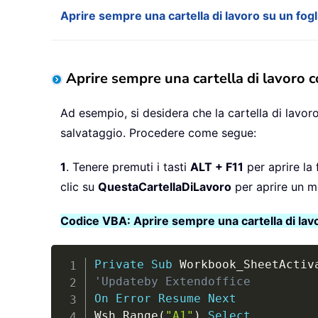
Aprire sempre una cartella di lavoro su un fogl
Aprire sempre una cartella di lavoro c
Ad esempio, si desidera che la cartella di lavoro
salvataggio. Procedere come segue:
1
. Tenere premuti i tasti
ALT + F11
per aprire la 
clic su
QuestaCartellaDiLavoro
per aprire un m
Codice VBA: Aprire sempre una cartella di lavor
Private
Sub
 Workbook_SheetActiv
'Updateby Extendoffice
On
Error
Resume
Next
Wsh
.
Range
(
"A1"
)
.
Select