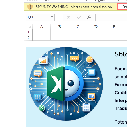
Sbl
Esecu
sempli
Formu
Codif
Inter
Tradu
Potenz