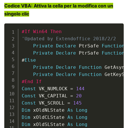
Codice VBA: Attiva la cella per la modifica con un
singolo clic
Copy
#If Win64 Then
'Updated by Extendoffice 2018/2/2
Private
Declare
 PtrSafe 
Function
 
Private
Declare
 PtrSafe 
Function
 
#
Else
Private
Declare
Function
 GetAsync
Private
Declare
Function
 GetKeySt
#End If
Const
 VK_NUMLOCK 
=
144
Const
 VK_CAPITAL 
=
20
Const
 VK_SCROLL 
=
145
Dim
 xOldNLState 
As
Long
Dim
 xOldCLState 
As
Long
Dim
 xOldSLState 
As
Long