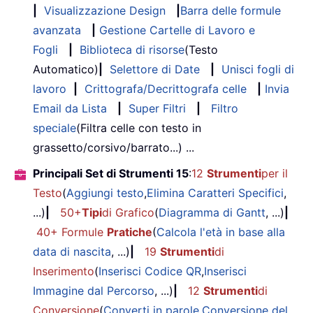
|
Visualizzazione Design
|
Barra delle formule
avanzata
|
Gestione Cartelle di Lavoro e
Fogli
|
Biblioteca di risorse
(Testo
Automatico)
|
Selettore di Date
|
Unisci fogli di
lavoro
|
Crittografa/Decrittografa celle
|
Invia
Email da Lista
|
Super Filtri
|
Filtro
speciale
(Filtra celle con testo in
grassetto/corsivo/barrato...) ...
Principali Set di Strumenti 15
:
12
Strumenti
per il
Testo
(
Aggiungi testo
,
Elimina Caratteri Specifici
,
...)
|
50+
Tipi
di Grafico
(
Diagramma di Gantt
, ...)
|
40+ Formule
Pratiche
(
Calcola l'età in base alla
data di nascita
, ...)
|
19
Strumenti
di
Inserimento
(
Inserisci Codice QR
,
Inserisci
Immagine dal Percorso
, ...)
|
12
Strumenti
di
Conversione
(
Converti in parole
,
Conversione del