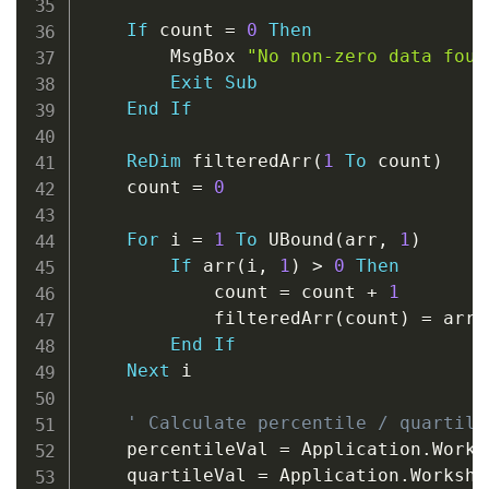
If
 count 
=
0
Then
        MsgBox 
"No non-zero data foun
Exit
Sub
End
If
ReDim
 filteredArr
(
1
To
 count
)
    count 
=
0
For
 i 
=
1
To
 UBound
(
arr
,
1
)
If
 arr
(
i
,
1
)
>
0
Then
            count 
=
 count 
+
1
            filteredArr
(
count
)
=
 arr
(
End
If
Next
 i

' Calculate percentile / quartile
    percentileVal 
=
 Application
.
Works
    quartileVal 
=
 Application
.
Workshe