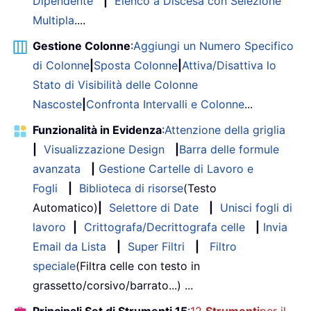
Dipendente
|
Elenco a Discesa con Selezione
Multipla
....
Gestione Colonne
:
Aggiungi un Numero Specifico
di Colonne
|
Sposta Colonne
|
Attiva/Disattiva lo
Stato di Visibilità delle Colonne
Nascoste
|
Confronta Intervalli e Colonne
...
Funzionalità in Evidenza
:
Attenzione della griglia
|
Visualizzazione Design
|
Barra delle formule
avanzata
|
Gestione Cartelle di Lavoro e
Fogli
|
Biblioteca di risorse
(Testo
Automatico)
|
Selettore di Date
|
Unisci fogli di
lavoro
|
Crittografa/Decrittografa celle
|
Invia
Email da Lista
|
Super Filtri
|
Filtro
speciale
(Filtra celle con testo in
grassetto/corsivo/barrato...) ...