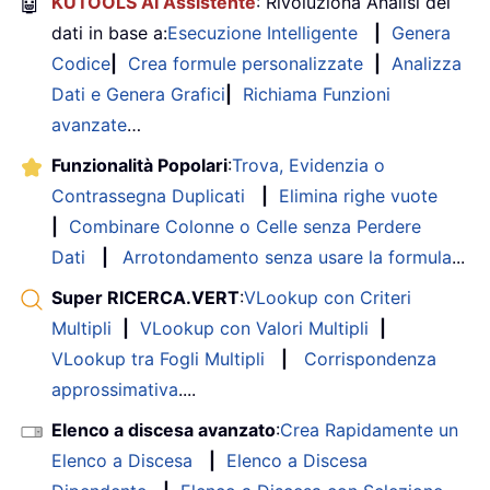
🤖
KUTOOLS AI Assistente
: Rivoluziona Analisi dei
dati in base a:
Esecuzione Intelligente
|
Genera
Codice
|
Crea formule personalizzate
|
Analizza
Dati e Genera Grafici
|
Richiama Funzioni
avanzate
…
Funzionalità Popolari
:
Trova, Evidenzia o
Contrassegna Duplicati
|
Elimina righe vuote
|
Combinare Colonne o Celle senza Perdere
Dati
|
Arrotondamento senza usare la formula
...
Super RICERCA.VERT
:
VLookup con Criteri
Multipli
|
VLookup con Valori Multipli
|
VLookup tra Fogli Multipli
|
Corrispondenza
approssimativa
....
Elenco a discesa avanzato
:
Crea Rapidamente un
Elenco a Discesa
|
Elenco a Discesa