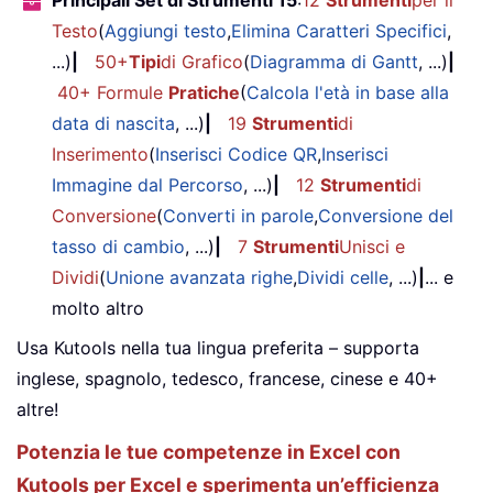
Principali Set di Strumenti 15
:
12
Strumenti
per il
Testo
(
Aggiungi testo
,
Elimina Caratteri Specifici
,
...)
|
50+
Tipi
di Grafico
(
Diagramma di Gantt
, ...)
|
40+ Formule
Pratiche
(
Calcola l'età in base alla
data di nascita
, ...)
|
19
Strumenti
di
Inserimento
(
Inserisci Codice QR
,
Inserisci
Immagine dal Percorso
, ...)
|
12
Strumenti
di
Conversione
(
Converti in parole
,
Conversione del
tasso di cambio
, ...)
|
7
Strumenti
Unisci e
Dividi
(
Unione avanzata righe
,
Dividi celle
, ...)
|
... e
molto altro
Usa Kutools nella tua lingua preferita – supporta
inglese, spagnolo, tedesco, francese, cinese e 40+
altre!
Potenzia le tue competenze in Excel con
Kutools per Excel e sperimenta un’efficienza