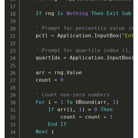
If
 rng 
Is
Nothing
Then
Exit
Sub
' Prompt for percentile value (e.
    pctl 
=
 Application
.
InputBox
(
"Ente
' Prompt for quartile index (1, 2
    quartIdx 
=
 Application
.
InputBox
(
"
    arr 
=
 rng
.
Value

    count 
=
0
' Count non-zero numbers
For
 i 
=
1
To
 UBound
(
arr
,
1
)
If
 arr
(
i
,
1
)
>
0
Then
            count 
=
 count 
+
1
End
If
Next
 i
