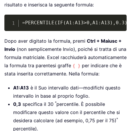
risultato e inserisca la seguente formula:
Copy
=PERCENTILE(IF(A1:A13>0,A1:A13),0.3)
Dopo aver digitato la formula, premi
Ctrl + Maiusc +
Invio
(non semplicemente Invio), poiché si tratta di una
formula matriciale. Excel racchiuderà automaticamente
la formula tra parentesi graffe
per indicare che è
{ }
stata inserita correttamente. Nella formula:
A1:A13
è il Suo intervallo dati—modifichi questo
intervallo in base al proprio foglio.
°
0,3
specifica il 30
percentile. È possibile
modificare questo valore con il percentile che si
°
desidera calcolare (ad esempio, 0,75 per il 75)
percentile).