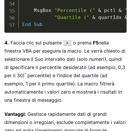
    MsgBox 
"Percentile ("
&
 pctl 
&
")
"Quartile ("
&
 quartIdx 
&
End
Sub
4.
Faccia clic sul pulsante
o prema
F5
nella
finestra VBA per eseguire la macro. Le verrà chiesto di
selezionare il Suo intervallo dati (solo numeri), quindi
di specificare il percentile desiderato (ad esempio, 0,3
°
per il 30)
percentile) e l’indice del quartile (ad
esempio, 1 per il primo quartile). La macro filtrerà
automaticamente i valori zero e mostrerà i risultati in
una finestra di messaggio.
Vantaggi:
Gestisce rapidamente dati di grandi
dimensioni o irregolari, esclude completamente i valori
zero ed evita l’inserimento manuale di formule.