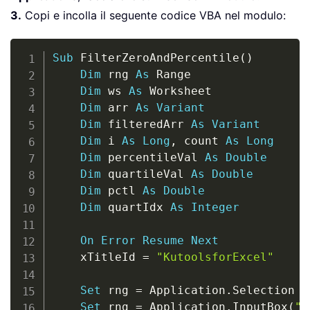
3.
Copi e incolla il seguente codice VBA nel modulo:
Copy
Sub
 FilterZeroAndPercentile
(
)
Dim
 rng 
As
 Range

Dim
 ws 
As
 Worksheet

Dim
 arr 
As
Variant
Dim
 filteredArr 
As
Variant
Dim
 i 
As
Long
,
 count 
As
Long
Dim
 percentileVal 
As
Double
Dim
 quartileVal 
As
Double
Dim
 pctl 
As
Double
Dim
 quartIdx 
As
Integer
On
Error
Resume
Next
    xTitleId 
=
"KutoolsforExcel"
Set
 rng 
=
 Application
.
Selection

Set
 rng 
=
 Application
.
InputBox
(
"S