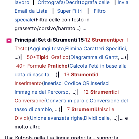
lavoro
|
Crittografa/Decrittografa celle
|
Invia
Email da Lista
|
Super Filtri
|
Filtro
speciale
(Filtra celle con testo in
grassetto/corsivo/barrato...) ...
Principali Set di Strumenti 15
:
12
Strumenti
per il
Testo
(
Aggiungi testo
,
Elimina Caratteri Specifici
,
...)
|
50+
Tipi
di Grafico
(
Diagramma di Gantt
, ...)
|
40+ Formule
Pratiche
(
Calcola l'età in base alla
data di nascita
, ...)
|
19
Strumenti
di
Inserimento
(
Inserisci Codice QR
,
Inserisci
Immagine dal Percorso
, ...)
|
12
Strumenti
di
Conversione
(
Converti in parole
,
Conversione del
tasso di cambio
, ...)
|
7
Strumenti
Unisci e
Dividi
(
Unione avanzata righe
,
Dividi celle
, ...)
|
... e
molto altro
Usa Kutools nella tua lingua preferita – supporta