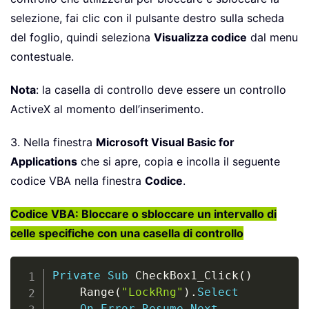
selezione, fai clic con il pulsante destro sulla scheda
del foglio, quindi seleziona
Visualizza codice
dal menu
contestuale.
Nota
: la casella di controllo deve essere un controllo
ActiveX al momento dell’inserimento.
3. Nella finestra
Microsoft Visual Basic for
Applications
che si apre, copia e incolla il seguente
codice VBA nella finestra
Codice
.
Codice VBA: Bloccare o sbloccare un intervallo di
celle specifiche con una casella di controllo
Copy
Private
Sub
 CheckBox1_Click
(
)
    Range
(
"LockRng"
)
.
Select
On
Error
Resume
Next