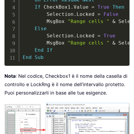
If
 CheckBox1
.
Value 
=
True
Then
        Selection
.
Locked 
=
False
        MsgBox 
"Range cells "
&
 Selec
Else
        Selection
.
Locked 
=
True
        MsgBox 
"Range cells "
&
 Selec
End
If
End
Sub
Nota
: Nel codice, Checkbox1 è il nome della casella di
controllo e LockRng è il nome dell’intervallo protetto.
Puoi personalizzarli in base alle tue esigenze.