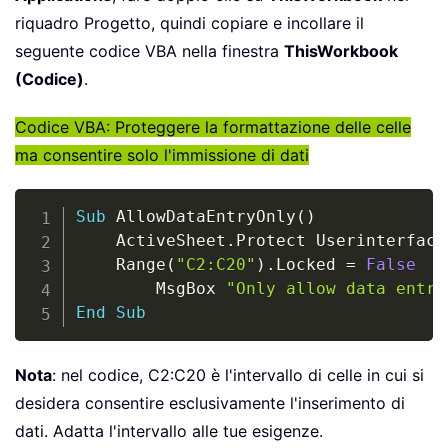
riquadro Progetto, quindi copiare e incollare il
seguente codice VBA nella finestra
ThisWorkbook
(Codice)
.
Codice VBA: Proteggere la formattazione delle celle
ma consentire solo l'immissione di dati
Copy
Sub
 AllowDataEntryOnly
(
)
    ActiveSheet
.
Protect Userinterface
    Range
(
"C2:C20"
)
.
Locked 
=
False
        MsgBox 
"Only allow data entry
End
Sub
Nota
: nel codice, C2:C20 è l'intervallo di celle in cui si
desidera consentire esclusivamente l'inserimento di
dati. Adatta l'intervallo alle tue esigenze.