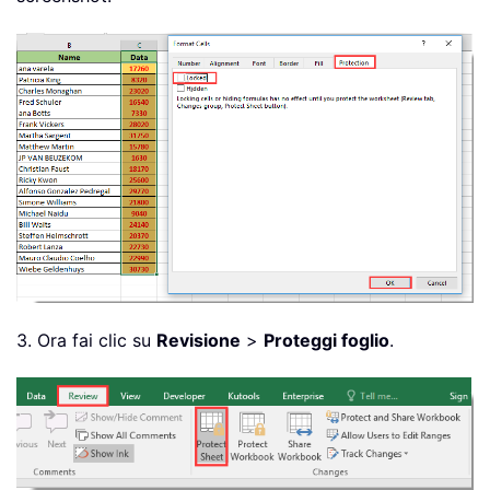
3. Ora fai clic su
Revisione
>
Proteggi foglio
.