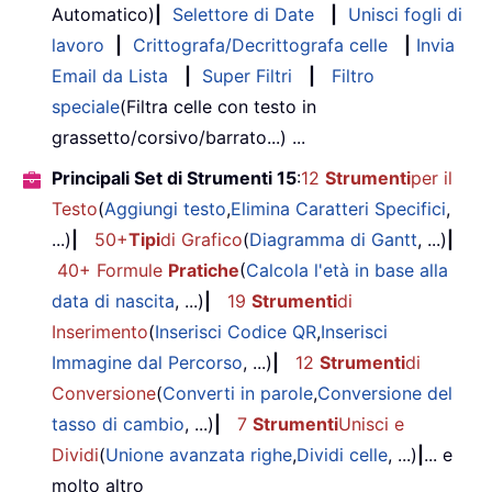
Automatico)
|
Selettore di Date
|
Unisci fogli di
lavoro
|
Crittografa/Decrittografa celle
|
Invia
Email da Lista
|
Super Filtri
|
Filtro
speciale
(Filtra celle con testo in
grassetto/corsivo/barrato...) ...
Principali Set di Strumenti 15
:
12
Strumenti
per il
Testo
(
Aggiungi testo
,
Elimina Caratteri Specifici
,
...)
|
50+
Tipi
di Grafico
(
Diagramma di Gantt
, ...)
|
40+ Formule
Pratiche
(
Calcola l'età in base alla
data di nascita
, ...)
|
19
Strumenti
di
Inserimento
(
Inserisci Codice QR
,
Inserisci
Immagine dal Percorso
, ...)
|
12
Strumenti
di
Conversione
(
Converti in parole
,
Conversione del
tasso di cambio
, ...)
|
7
Strumenti
Unisci e
Dividi
(
Unione avanzata righe
,
Dividi celle
, ...)
|
... e
molto altro