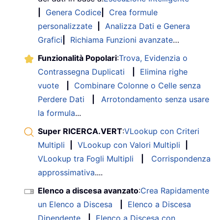
|
Genera Codice
|
Crea formule
personalizzate
|
Analizza Dati e Genera
Grafici
|
Richiama Funzioni avanzate
…
Funzionalità Popolari
:
Trova, Evidenzia o
Contrassegna Duplicati
|
Elimina righe
vuote
|
Combinare Colonne o Celle senza
Perdere Dati
|
Arrotondamento senza usare
la formula
...
Super RICERCA.VERT
:
VLookup con Criteri
Multipli
|
VLookup con Valori Multipli
|
VLookup tra Fogli Multipli
|
Corrispondenza
approssimativa
....
Elenco a discesa avanzato
:
Crea Rapidamente
un Elenco a Discesa
|
Elenco a Discesa
Dipendente
|
Elenco a Discesa con