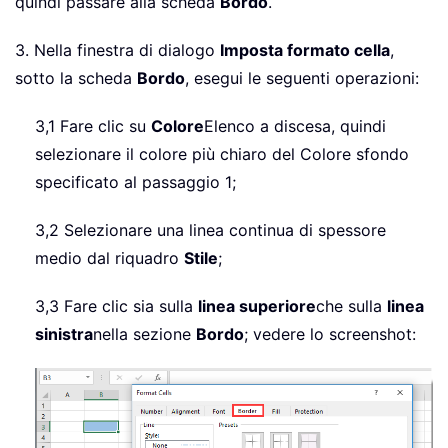
quindi passare alla scheda
Bordo
.
3. Nella finestra di dialogo
Imposta formato cella
,
sotto la scheda
Bordo
, esegui le seguenti operazioni:
3,1 Fare clic su
Colore
Elenco a discesa, quindi
selezionare il colore più chiaro del Colore sfondo
specificato al passaggio 1;
3,2 Selezionare una linea continua di spessore
medio dal riquadro
Stile
;
3,3 Fare clic sia sulla
linea superiore
che sulla
linea
sinistra
nella sezione
Bordo
; vedere lo screenshot: