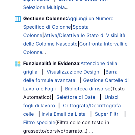
Selezione Multipla
....
Gestione Colonne
:
Aggiungi un Numero
Specifico di Colonne
|
Sposta
Colonne
|
Attiva/Disattiva lo Stato di Visibilità
delle Colonne Nascoste
|
Confronta Intervalli e
Colonne
...
Funzionalità in Evidenza
:
Attenzione della
griglia
|
Visualizzazione Design
|
Barra
delle formule avanzata
|
Gestione Cartelle di
Lavoro e Fogli
|
Biblioteca di risorse
(Testo
Automatico)
|
Selettore di Date
|
Unisci
fogli di lavoro
|
Crittografa/Decrittografa
celle
|
Invia Email da Lista
|
Super Filtri
|
Filtro speciale
(Filtra celle con testo in
grassetto/corsivo/barrato...) ...