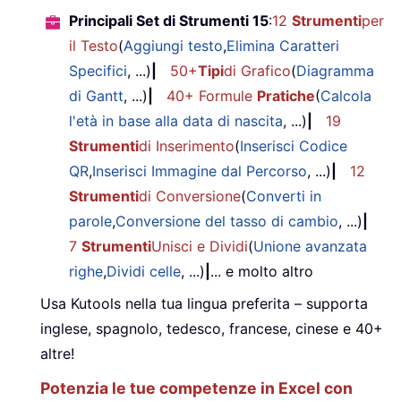
Principali Set di Strumenti 15
:
12
Strumenti
per
il Testo
(
Aggiungi testo
,
Elimina Caratteri
Specifici
, ...)
|
50+
Tipi
di Grafico
(
Diagramma
di Gantt
, ...)
|
40+ Formule
Pratiche
(
Calcola
l'età in base alla data di nascita
, ...)
|
19
Strumenti
di Inserimento
(
Inserisci Codice
QR
,
Inserisci Immagine dal Percorso
, ...)
|
12
Strumenti
di Conversione
(
Converti in
parole
,
Conversione del tasso di cambio
, ...)
|
7
Strumenti
Unisci e Dividi
(
Unione avanzata
righe
,
Dividi celle
, ...)
|
... e molto altro
Usa Kutools nella tua lingua preferita – supporta
inglese, spagnolo, tedesco, francese, cinese e 40+
altre!
Potenzia le tue competenze in Excel con