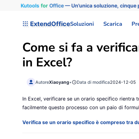
Kutools
for
Office
— Un'unica soluzione, cinque p
ExtendOffice
Soluzioni
Scarica
Pr
Come si fa a verifica
in Excel?
Autore
Xiaoyang
•
Data di modifica
2024-12-05
In Excel, verificare se un orario specifico rientr
facilmente questo processo con un paio di formule 
Verifica se un orario specifico è compreso tra du