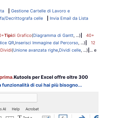
ata
|
Gestione Cartelle di Lavoro e
fa/Decrittografa celle
|
Invia Email da Lista
0+
Tipi
di Grafico
(
Diagramma di Gantt
, ...)
|
40+
dice QR
,
Inserisci Immagine dal Percorso
, ...)
|
12
 Dividi
(
Unione avanzata righe
,
Dividi celle
, ...)
|
... e
prima.
Kutools per Excel offre oltre 300
 funzionalità di cui hai più bisogno...