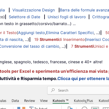
lia
|
Visualizzazione Design
|
Barra delle formule avanz
co)
|
Selettore di Date
|
Unisci fogli di lavoro
|
Crittogra
on testo in grassetto/corsivo/barrato...) ...
r il Testo
(
Aggiungi testo
,
Elimina Caratteri Specifici
, ...)
|
5
ta di nascita
, ...)
|
19
Strumenti
di Inserimento
(
Inserisci Co
Conversione del tasso di cambio
, ...)
|
7
Strumenti
Unisci e
inglese, spagnolo, tedesco, francese, cinese e 40+ altre!
ools per Excel e sperimenta un’efficienza mai vista 
uttività e Risparmia tempo.
Clicca qui per ottenere la