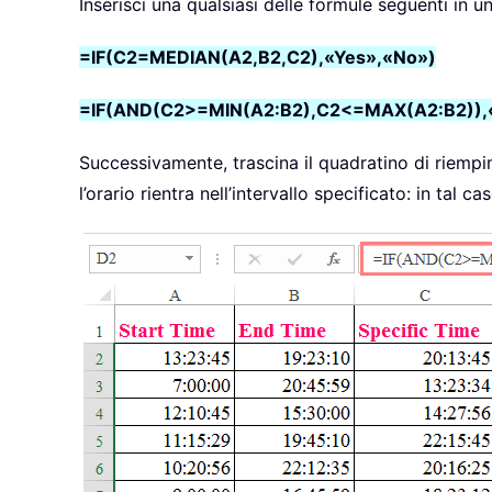
Inserisci una qualsiasi delle formule seguenti in un
=IF(C2=MEDIAN(A2,B2,C2),«Yes»,«No»)
=IF(AND(C2>=MIN(A2:B2),C2<=MAX(A2:B2)),
Successivamente, trascina il quadratino di riempim
l’orario rientra nell’intervallo specificato: in tal