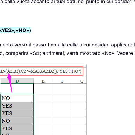
a cella vuota accanto ai tuoi dati, nel punto in cui desideri vi
«YES»,«NO»)
ento verso il basso fino alle celle a cui desideri applicare
 caso, comparirà «Sì»; altrimenti, verrà mostrato «No». Vedere