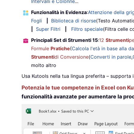
Intervalli e Colonne
...
Funzionalità in Evidenza
:
Attenzione della grig
Fogli
|
Biblioteca di risorse
(Testo Automati
|
Super Filtri
|
Filtro speciale
(Filtra celle c
Principali Set di Strumenti 15
:
12
Strumenti
pe
Formule
Pratiche
(
Calcola l'età in base alla da
Strumenti
di Conversione
(
Converti in parole
,
molto altro
Usa Kutools nella tua lingua preferita – supporta 
Potenzia le tue competenze in Excel con Kut
funzionalità avanzate per aumentare la prod