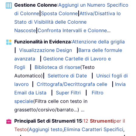
Gestione Colonne
:
Aggiungi un Numero Specifico
di Colonne
|
Sposta Colonne
|
Attiva/Disattiva lo
Stato di Visibilità delle Colonne
Nascoste
|
Confronta Intervalli e Colonne
...
Funzionalità in Evidenza
:
Attenzione della griglia
|
Visualizzazione Design
|
Barra delle formule
avanzata
|
Gestione Cartelle di Lavoro e
Fogli
|
Biblioteca di risorse
(Testo
Automatico)
|
Selettore di Date
|
Unisci fogli di
lavoro
|
Crittografa/Decrittografa celle
|
Invia
Email da Lista
|
Super Filtri
|
Filtro
speciale
(Filtra celle con testo in
grassetto/corsivo/barrato...) ...
Principali Set di Strumenti 15
:
12
Strumenti
per il
Testo
(
Aggiungi testo
,
Elimina Caratteri Specifici
,