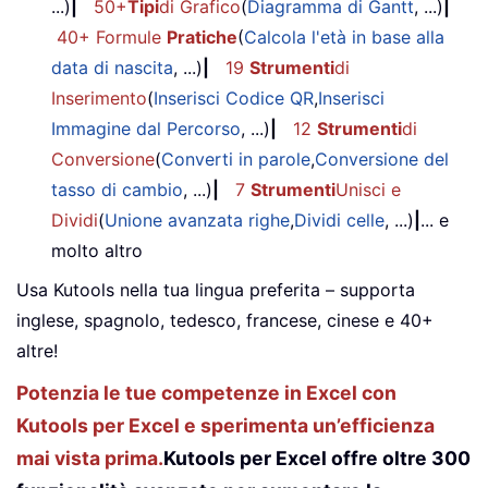
...)
|
50+
Tipi
di Grafico
(
Diagramma di Gantt
, ...)
|
40+ Formule
Pratiche
(
Calcola l'età in base alla
data di nascita
, ...)
|
19
Strumenti
di
Inserimento
(
Inserisci Codice QR
,
Inserisci
Immagine dal Percorso
, ...)
|
12
Strumenti
di
Conversione
(
Converti in parole
,
Conversione del
tasso di cambio
, ...)
|
7
Strumenti
Unisci e
Dividi
(
Unione avanzata righe
,
Dividi celle
, ...)
|
... e
molto altro
Usa Kutools nella tua lingua preferita – supporta
inglese, spagnolo, tedesco, francese, cinese e 40+
altre!
Potenzia le tue competenze in Excel con
Kutools per Excel e sperimenta un’efficienza
mai vista prima.
Kutools per Excel offre oltre 300