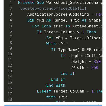
Copy
Private
Sub
 Worksheet_SelectionChange
'UpdatebyEntendoffice20161111
    Application
.
ScreenUpdating 
=
Fals
Dim
 xRg 
As
 Range
,
 sPic 
As
 Shape

For
Each
 sPic 
In
 ActiveSheet
.
Sh
If
 Target
.
Column 
>
1
Then
Set
 xRg 
=
 Target
.
Offset
(
,
With
 sPic

If
 TypeName
(
.
OLEFormat
.
If
.
TopLeftCell
.
Add
.
Height 
=
350
.
Width 
=
250
End
If
End
If
End
With
ElseIf
 Target
.
Column 
=
1
Then
With
 sPic

If
 TypeName
(
.
OLEForma