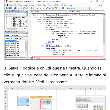
.
Height 
=
60
.
Width 
=
60
End
If
End
With
End
If
Next
 sPic

    Application
.
ScreenUpdating 
=
True
End
Sub
3. Salva il codice e chiudi questa finestra. Quando fai
clic su qualsiasi cella della colonna A, tutte le immagini
verranno ridotte. Vedi screenshot: