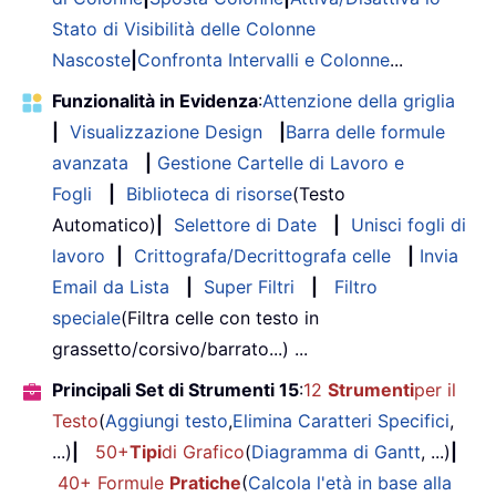
Stato di Visibilità delle Colonne
Nascoste
|
Confronta Intervalli e Colonne
...
Funzionalità in Evidenza
:
Attenzione della griglia
|
Visualizzazione Design
|
Barra delle formule
avanzata
|
Gestione Cartelle di Lavoro e
Fogli
|
Biblioteca di risorse
(Testo
Automatico)
|
Selettore di Date
|
Unisci fogli di
lavoro
|
Crittografa/Decrittografa celle
|
Invia
Email da Lista
|
Super Filtri
|
Filtro
speciale
(Filtra celle con testo in
grassetto/corsivo/barrato...) ...
Principali Set di Strumenti 15
:
12
Strumenti
per il
Testo
(
Aggiungi testo
,
Elimina Caratteri Specifici
,
...)
|
50+
Tipi
di Grafico
(
Diagramma di Gantt
, ...)
|
40+ Formule
Pratiche
(
Calcola l'età in base alla