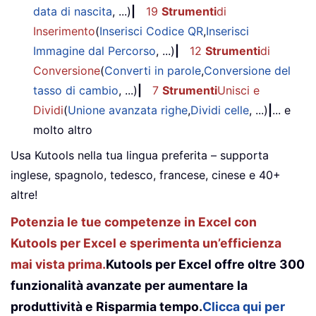
data di nascita
, ...)
|
19
Strumenti
di
Inserimento
(
Inserisci Codice QR
,
Inserisci
Immagine dal Percorso
, ...)
|
12
Strumenti
di
Conversione
(
Converti in parole
,
Conversione del
tasso di cambio
, ...)
|
7
Strumenti
Unisci e
Dividi
(
Unione avanzata righe
,
Dividi celle
, ...)
|
... e
molto altro
Usa Kutools nella tua lingua preferita – supporta
inglese, spagnolo, tedesco, francese, cinese e 40+
altre!
Potenzia le tue competenze in Excel con
Kutools per Excel e sperimenta un’efficienza
mai vista prima.
Kutools per Excel offre oltre 300
funzionalità avanzate per aumentare la
produttività e Risparmia tempo.
Clicca qui per