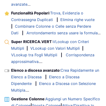
avanzate
…
Funzionalità Popolari
:
Trova, Evidenzia o
Contrassegna Duplicati
|
Elimina righe vuote
|
Combinare Colonne o Celle senza Perdere
Dati
|
Arrotondamento senza usare la formula
...
Super RICERCA.VERT
:
VLookup con Criteri
Multipli
|
VLookup con Valori Multipli
|
VLookup tra Fogli Multipli
|
Corrispondenza
approssimativa
....
Elenco a discesa avanzato
:
Crea Rapidamente un
Elenco a Discesa
|
Elenco a Discesa
Dipendente
|
Elenco a Discesa con Selezione
Multipla
....
Gestione Colonne
:
Aggiungi un Numero Specifico
di Colonne
|
Sposta Colonne
|
Attiva/Disattiva lo