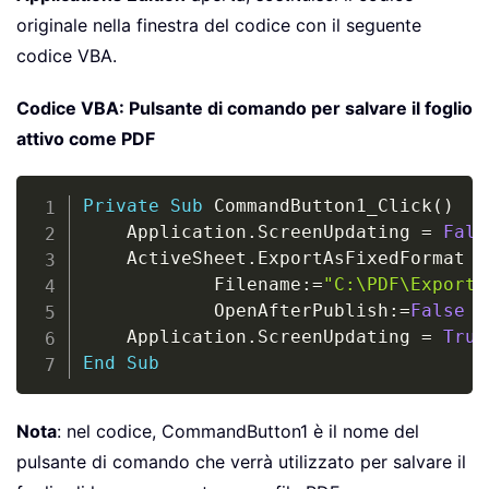
originale nella finestra del codice con il seguente
codice VBA.
Codice VBA: Pulsante di comando per salvare il foglio
attivo come PDF
Copy
Private
Sub
 CommandButton1_Click
(
)
    Application
.
ScreenUpdating 
=
Fals
    ActiveSheet
.
ExportAsFixedFormat 
T
            Filename
:
=
"C:\PDF\Export.
            OpenAfterPublish
:
=
False
    Application
.
ScreenUpdating 
=
True
End
Sub
Nota
: nel codice, CommandButton1 è il nome del
pulsante di comando che verrà utilizzato per salvare il