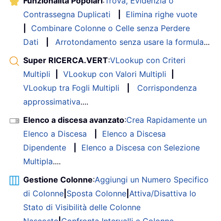
Funzionalità Popolari
:
Trova, Evidenzia o
Contrassegna Duplicati
|
Elimina righe vuote
|
Combinare Colonne o Celle senza Perdere
Dati
|
Arrotondamento senza usare la formula
...
Super RICERCA.VERT
:
VLookup con Criteri
Multipli
|
VLookup con Valori Multipli
|
VLookup tra Fogli Multipli
|
Corrispondenza
approssimativa
....
Elenco a discesa avanzato
:
Crea Rapidamente un
Elenco a Discesa
|
Elenco a Discesa
Dipendente
|
Elenco a Discesa con Selezione
Multipla
....
Gestione Colonne
:
Aggiungi un Numero Specifico
di Colonne
|
Sposta Colonne
|
Attiva/Disattiva lo
Stato di Visibilità delle Colonne