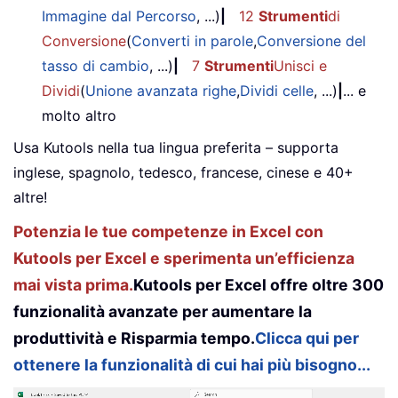
Immagine dal Percorso
, ...)
|
12
Strumenti
di
Conversione
(
Converti in parole
,
Conversione del
tasso di cambio
, ...)
|
7
Strumenti
Unisci e
Dividi
(
Unione avanzata righe
,
Dividi celle
, ...)
|
... e
molto altro
Usa Kutools nella tua lingua preferita – supporta
inglese, spagnolo, tedesco, francese, cinese e 40+
altre!
Potenzia le tue competenze in Excel con
Kutools per Excel e sperimenta un’efficienza
mai vista prima.
Kutools per Excel offre oltre 300
funzionalità avanzate per aumentare la
produttività e Risparmia tempo.
Clicca qui per
ottenere la funzionalità di cui hai più bisogno...