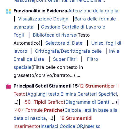
Nascoste
|
Confronta Intervalli e Colonne
...
Funzionalità in Evidenza
:
Attenzione della griglia
|
Visualizzazione Design
|
Barra delle formule
avanzata
|
Gestione Cartelle di Lavoro e
Fogli
|
Biblioteca di risorse
(Testo
Automatico)
|
Selettore di Date
|
Unisci fogli di
lavoro
|
Crittografa/Decrittografa celle
|
Invia
Email da Lista
|
Super Filtri
|
Filtro
speciale
(Filtra celle con testo in
grassetto/corsivo/barrato...) ...
Principali Set di Strumenti 15
:
12
Strumenti
per il
Testo
(
Aggiungi testo
,
Elimina Caratteri Specifici
,
...)
|
50+
Tipi
di Grafico
(
Diagramma di Gantt
, ...)
|
40+ Formule
Pratiche
(
Calcola l'età in base alla
data di nascita
, ...)
|
19
Strumenti
di
Inserimento
(
Inserisci Codice QR
,
Inserisci