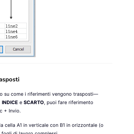
asposti
iso su come i riferimenti vengono trasposti—
i
INDICE
e
SCARTO
, puoi fare riferimento
 + Invio.
 cella A1 in verticale con B1 in orizzontale (o
n fogli di lavoro complessi.