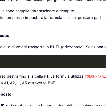
ule sono semplici da trascinare e riempire.
ù complesso impostare la formula iniziale; prestare partico
posto:
ale) e di volerli trasporre in
B1:F1
(orizzontale). Seleziona l
rso destra fino alla cella
F1
. La formula utilizza
COLONNA(A1
A1, A2, ..., A5 attraverso B1:F1.
sposto:
:F1
(orizzontale) e che tu voglia riempirli verticalmente ne