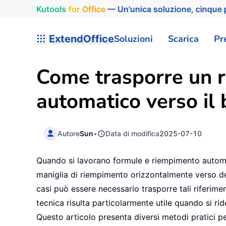
Kutools
for
Office
— Un'unica soluzione, cinque p
ExtendOffice
Soluzioni
Scarica
Pr
Come trasporre un r
automatico verso il 
Autore
Sun
•
Data di modifica
2025-07-10
Quando si lavorano formule e riempimento automat
maniglia di riempimento orizzontalmente verso dest
casi può essere necessario trasporre tali riferime
tecnica risulta particolarmente utile quando si rid
Questo articolo presenta diversi metodi pratici p