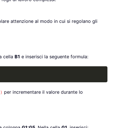
lare attenzione al modo in cui si regolano gli
a cella
B1
e inserisci la seguente formula:
Copy
per incrementare il valore durante lo
)
lla colonna
G1:G5
. Nella cella
G1
, inserisci: