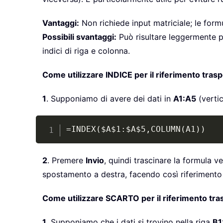
Vantaggi:
Non richiede input matriciale; le form
Possibili svantaggi:
Può risultare leggermente pi
indici di riga e colonna.
Come utilizzare INDICE per il riferimento tras
1
. Supponiamo di avere dei dati in
A1:A5
(vertic
=INDEX($A$1:$A$5,COLUMN(A1))
2
. Premere
Invio
, quindi trascinare la formula ve
spostamento a destra, facendo così riferimento a 
Come utilizzare SCARTO per il riferimento tra
1
. Supponiamo che i dati si trovino nella riga
B1