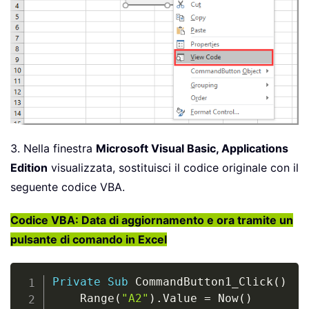
3. Nella finestra
Microsoft Visual Basic, Applications
Edition
visualizzata, sostituisci il codice originale con il
seguente codice VBA.
Codice VBA: Data di aggiornamento e ora tramite un
pulsante di comando in Excel
Copy
Private
Sub
 CommandButton1_Click
(
)
    Range
(
"A2"
)
.
Value 
=
 Now
(
)