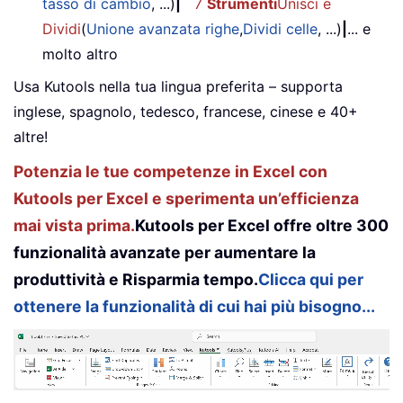
tasso di cambio
, ...)
|
7
Strumenti
Unisci e
Dividi
(
Unione avanzata righe
,
Dividi celle
, ...)
|
... e
molto altro
Usa Kutools nella tua lingua preferita – supporta
inglese, spagnolo, tedesco, francese, cinese e 40+
altre!
Potenzia le tue competenze in Excel con
Kutools per Excel e sperimenta un’efficienza
mai vista prima.
Kutools per Excel offre oltre 300
funzionalità avanzate per aumentare la
produttività e Risparmia tempo.
Clicca qui per
ottenere la funzionalità di cui hai più bisogno...