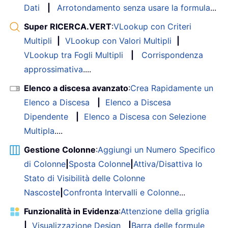
Dati
|
Arrotondamento senza usare la formula
...
Super RICERCA.VERT
:
VLookup con Criteri
Multipli
|
VLookup con Valori Multipli
|
VLookup tra Fogli Multipli
|
Corrispondenza
approssimativa
....
Elenco a discesa avanzato
:
Crea Rapidamente un
Elenco a Discesa
|
Elenco a Discesa
Dipendente
|
Elenco a Discesa con Selezione
Multipla
....
Gestione Colonne
:
Aggiungi un Numero Specifico
di Colonne
|
Sposta Colonne
|
Attiva/Disattiva lo
Stato di Visibilità delle Colonne
Nascoste
|
Confronta Intervalli e Colonne
...
Funzionalità in Evidenza
:
Attenzione della griglia
|
Visualizzazione Design
|
Barra delle formule