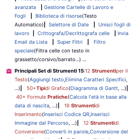
avanzata
|
Gestione Cartelle di Lavoro e
Fogli
|
Biblioteca di risorse
(Testo
Automatico)
|
Selettore di Date
|
Unisci fogli di
lavoro
|
Crittografa/Decrittografa celle
|
Invia
Email da Lista
|
Super Filtri
|
Filtro
speciale
(Filtra celle con testo in
grassetto/corsivo/barrato...) ...
Principali Set di Strumenti 15
:
12
Strumenti
per il
Testo
(
Aggiungi testo
,
Elimina Caratteri Specifici
,
...)
|
50+
Tipi
di Grafico
(
Diagramma di Gantt
, ...)
|
40+ Formule
Pratiche
(
Calcola l'età in base alla
data di nascita
, ...)
|
19
Strumenti
di
Inserimento
(
Inserisci Codice QR
,
Inserisci
Immagine dal Percorso
, ...)
|
12
Strumenti
di
Conversione
(
Converti in parole
,
Conversione del