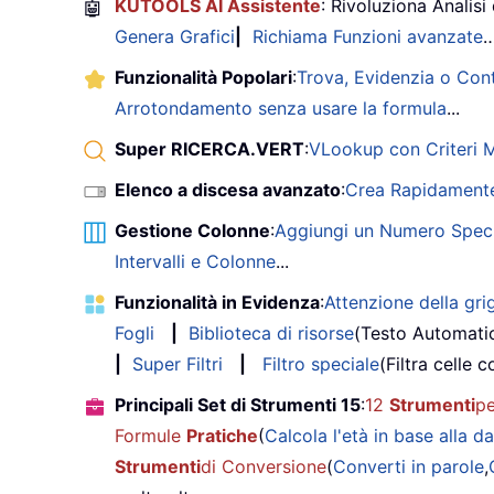
🤖
KUTOOLS AI Assistente
: Rivoluziona Analisi 
Genera Grafici
|
Richiama Funzioni avanzate
Funzionalità Popolari
:
Trova, Evidenzia o Con
Arrotondamento senza usare la formula
...
Super RICERCA.VERT
:
VLookup con Criteri Mu
Elenco a discesa avanzato
:
Crea Rapidamente
Gestione Colonne
:
Aggiungi un Numero Speci
Intervalli e Colonne
...
Funzionalità in Evidenza
:
Attenzione della grig
Fogli
|
Biblioteca di risorse
(Testo Automati
|
Super Filtri
|
Filtro speciale
(Filtra celle c
Principali Set di Strumenti 15
:
12
Strumenti
pe
Formule
Pratiche
(
Calcola l'età in base alla da
Strumenti
di Conversione
(
Converti in parole
,