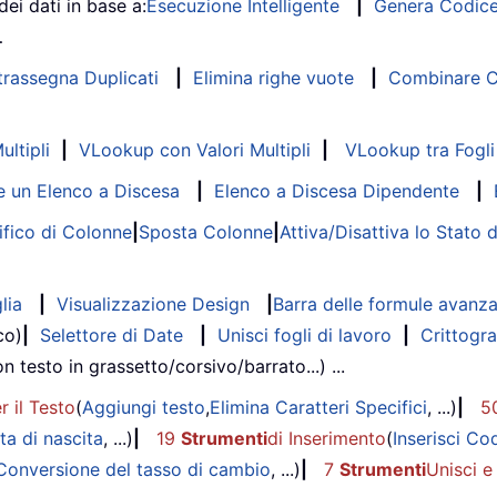
dei dati in base a:
Esecuzione Intelligente
|
Genera Codic
…
trassegna Duplicati
|
Elimina righe vuote
|
Combinare Co
ltipli
|
VLookup con Valori Multipli
|
VLookup tra Fogli 
 un Elenco a Discesa
|
Elenco a Discesa Dipendente
|
fico di Colonne
|
Sposta Colonne
|
Attiva/Disattiva lo Stato 
lia
|
Visualizzazione Design
|
Barra delle formule avanz
co)
|
Selettore di Date
|
Unisci fogli di lavoro
|
Crittogra
on testo in grassetto/corsivo/barrato...) ...
r il Testo
(
Aggiungi testo
,
Elimina Caratteri Specifici
, ...)
|
5
ta di nascita
, ...)
|
19
Strumenti
di Inserimento
(
Inserisci Co
Conversione del tasso di cambio
, ...)
|
7
Strumenti
Unisci e