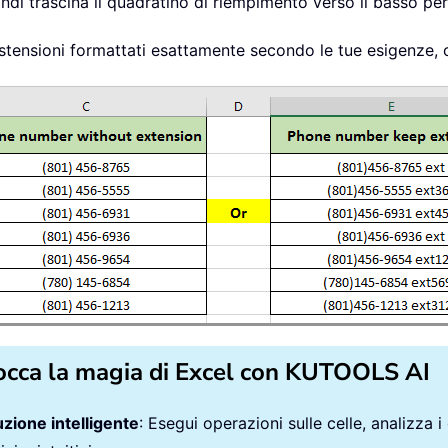
indi trascina il quadratino di riempimento verso il basso per 
 estensioni formattati esattamente secondo le tue esigenze
occa la magia di Excel con KUTOOLS AI
zione intelligente
: Esegui operazioni sulle celle, analizza i