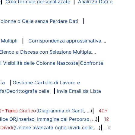
e
|
Crea formule personalizzate
|
Analizza Dati e
lonne o Celle senza Perdere Dati
|
Multipli
|
Corrispondenza approssimativa
....
Elenco a Discesa con Selezione Multipla
....
di Visibilità delle Colonne Nascoste
|
Confronta
ata
|
Gestione Cartelle di Lavoro e
fa/Decrittografa celle
|
Invia Email da Lista
0+
Tipi
di Grafico
(
Diagramma di Gantt
, ...)
|
40+
dice QR
,
Inserisci Immagine dal Percorso
, ...)
|
12
 Dividi
(
Unione avanzata righe
,
Dividi celle
, ...)
|
... e