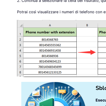
2. Continua a selezionare la cella del risultato, qu
Potrai così visualizzare i numeri di telefono con
Sbl
Esecu