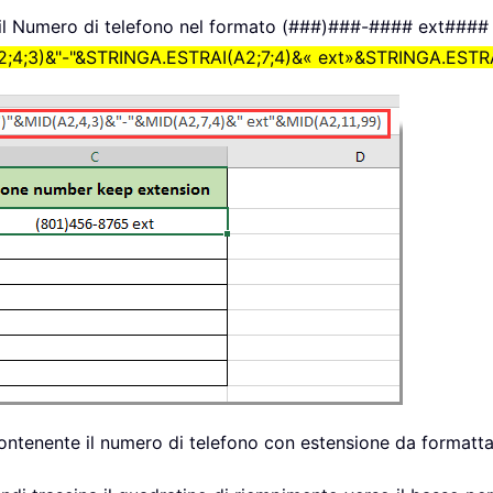
e il Numero di telefono nel formato (###)###-#### ext####
;4;3)&"-"&STRINGA.ESTRAI(A2;7;4)&« ext»&STRINGA.ESTRA
contenente il numero di telefono con estensione da formattar