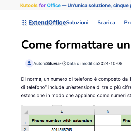
Kutools
for
Office
— Un'unica soluzione, cinque p
ExtendOffice
Soluzioni
Scarica
Pr
Come formattare un 
Autore
Siluvia
•
Data di modifica
2024-10-08
Di norma, un numero di telefono è composto da 10 
di telefono” include un’estensione di tre o più c
estensione in modo che appaiano come numeri sta