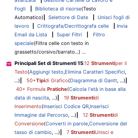
avanzata
|
Gestione Cartelle di Lavoro e
Fogli
|
Biblioteca di risorse
(Testo
Automatico)
|
Selettore di Date
|
Unisci fogli di
lavoro
|
Crittografa/Decrittografa celle
|
Invia
Email da Lista
|
Super Filtri
|
Filtro
speciale
(Filtra celle con testo in
grassetto/corsivo/barrato...) ...
Principali Set di Strumenti 15
:
12
Strumenti
per il
Testo
(
Aggiungi testo
,
Elimina Caratteri Specifici
,
...)
|
50+
Tipi
di Grafico
(
Diagramma di Gantt
, ...)
|
40+ Formule
Pratiche
(
Calcola l'età in base alla
data di nascita
, ...)
|
19
Strumenti
di
Inserimento
(
Inserisci Codice QR
,
Inserisci
Immagine dal Percorso
, ...)
|
12
Strumenti
di
Conversione
(
Converti in parole
,
Conversione del
tasso di cambio
, ...)
|
7
Strumenti
Unisci e