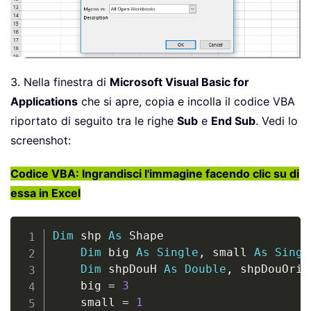
3. Nella finestra di
Microsoft Visual Basic for
Applications
che si apre, copia e incolla il codice VBA
riportato di seguito tra le righe
Sub
e
End Sub
. Vedi lo
screenshot:
Codice VBA: Ingrandisci l'immagine facendo clic su di
essa in Excel
Copy
Dim
 shp 
As
 Shape

Dim
 big 
As
Single
,
 small 
As
Singl
Dim
 shpDouH 
As
Double
,
 shpDouOriH
    big 
=
3
    small 
=
1