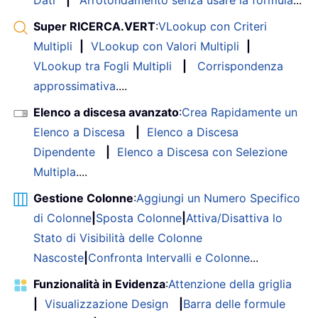
Dati
|
Arrotondamento senza usare la formula
...
Super RICERCA.VERT
:
VLookup con Criteri
Multipli
|
VLookup con Valori Multipli
|
VLookup tra Fogli Multipli
|
Corrispondenza
approssimativa
....
Elenco a discesa avanzato
:
Crea Rapidamente un
Elenco a Discesa
|
Elenco a Discesa
Dipendente
|
Elenco a Discesa con Selezione
Multipla
....
Gestione Colonne
:
Aggiungi un Numero Specifico
di Colonne
|
Sposta Colonne
|
Attiva/Disattiva lo
Stato di Visibilità delle Colonne
Nascoste
|
Confronta Intervalli e Colonne
...
Funzionalità in Evidenza
:
Attenzione della griglia
|
Visualizzazione Design
|
Barra delle formule