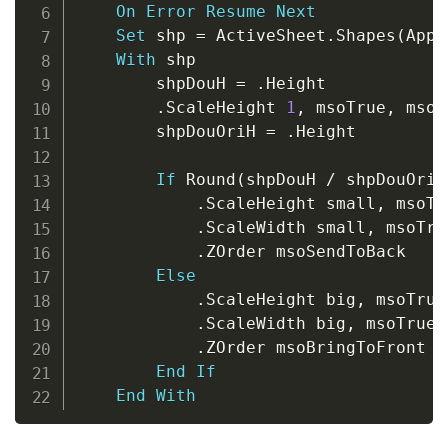
On
Error
Resume
Next
Set
 shp 
=
 ActiveSheet
.
Shapes
(
Appl
With
 shp

        shpDouH 
=
.
Height

.
ScaleHeight 
1
,
 msoTrue
,
 msoS
        shpDouOriH 
=
.
Height

If
 Round
(
shpDouH 
/
 shpDouOriH
.
ScaleHeight small
,
 msoTr
.
ScaleWidth small
,
 msoTru
.
ZOrder msoSendToBack

Else
.
ScaleHeight big
,
 msoTrue
.
ScaleWidth big
,
 msoTrue
,
.
ZOrder msoBringToFront

End
If
End
With