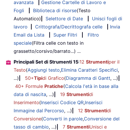
avanzata
|
Gestione Cartelle di Lavoro e
Fogli
|
Biblioteca di risorse
(Testo
Automatico)
|
Selettore di Date
|
Unisci fogli di
lavoro
|
Crittografa/Decrittografa celle
|
Invia
Email da Lista
|
Super Filtri
|
Filtro
speciale
(Filtra celle con testo in
grassetto/corsivo/barrato...) ...
Principali Set di Strumenti 15
:
12
Strumenti
per il
Testo
(
Aggiungi testo
,
Elimina Caratteri Specifici
,
...)
|
50+
Tipi
di Grafico
(
Diagramma di Gantt
, ...)
|
40+ Formule
Pratiche
(
Calcola l'età in base alla
data di nascita
, ...)
|
19
Strumenti
di
Inserimento
(
Inserisci Codice QR
,
Inserisci
Immagine dal Percorso
, ...)
|
12
Strumenti
di
Conversione
(
Converti in parole
,
Conversione del
tasso di cambio
, ...)
|
7
Strumenti
Unisci e