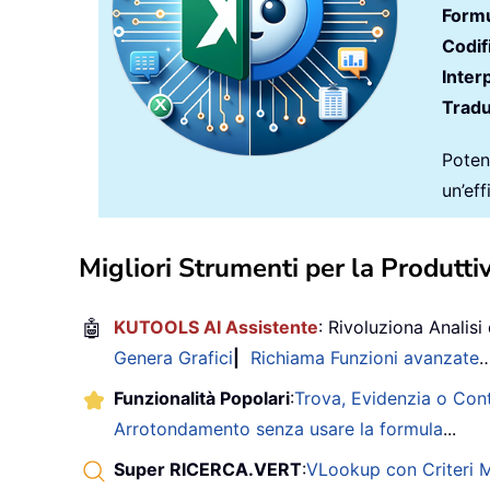
Formu
Codif
Inter
Tradu
Potenz
un’ef
Migliori Strumenti per la Produttiv
🤖
KUTOOLS AI Assistente
: Rivoluziona Analisi 
Genera Grafici
|
Richiama Funzioni avanzate
Funzionalità Popolari
:
Trova, Evidenzia o Con
Arrotondamento senza usare la formula
...
Super RICERCA.VERT
:
VLookup con Criteri Mu