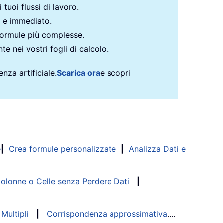
 tuoi flussi di lavoro.
e e immediato.
formule più complesse.
te nei vostri fogli di calcolo.
nza artificiale.
Scarica ora
e scopri
e
|
Crea formule personalizzate
|
Analizza Dati e
lonne o Celle senza Perdere Dati
|
Multipli
|
Corrispondenza approssimativa
....