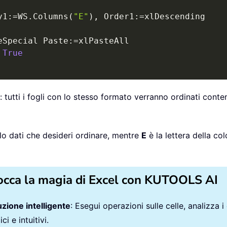
y1
:
=
WS
.
Columns
(
"E"
)
,
 Order1
:
=
xlDescending

eSpecial Paste
:
=
xlPasteAll

True
: tutti i fogli con lo stesso formato verranno ordinati con
llo dati che desideri ordinare, mentre
E
è la lettera della co
occa la magia di Excel con KUTOOLS AI
zione intelligente
: Esegui operazioni sulle celle, analizza i
ci e intuitivi.