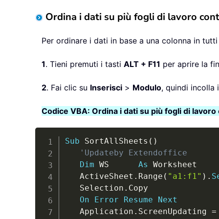
Ordina i dati su più fogli di lavoro 
Per ordinare i dati in base a una colonna in tutti 
1
. Tieni premuti i tasti
ALT + F11
per aprire la fi
2
. Fai clic su
Inserisci
>
Modulo
, quindi incolla
Codice VBA: Ordina i dati su più fogli di lav
Sub
 SortAllSheets
(
)
'Updateby Extendoffice
Dim
 WS      
As
 Worksheet

   ActiveSheet
.
Range
(
"a1:f1"
)
.
S
   Selection
.
Copy

On
Error
Resume
Next
   Application
.
ScreenUpdating 
=