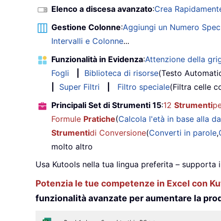
Elenco a discesa avanzato
:
Crea Rapidamente
Gestione Colonne
:
Aggiungi un Numero Speci
Intervalli e Colonne
...
Funzionalità in Evidenza
:
Attenzione della grig
Fogli
|
Biblioteca di risorse
(Testo Automati
|
Super Filtri
|
Filtro speciale
(Filtra celle c
Principali Set di Strumenti 15
:
12
Strumenti
pe
Formule
Pratiche
(
Calcola l'età in base alla da
Strumenti
di Conversione
(
Converti in parole
,
molto altro
Usa Kutools nella tua lingua preferita – supporta 
Potenzia le tue competenze in Excel con Kut
funzionalità avanzate per aumentare la prod