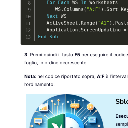
For
Each
 WS 
In
 Worksheets

      WS
.
Columns
(
"A:F"
)
.
Sort Ke
Next
 WS

   ActiveSheet
.
Range
(
"A1"
)
.
Past
   Application
.
ScreenUpdating 
=
End
Sub
3
. Premi quindi il tasto
F5
per eseguire il codice
foglio, in ordine decrescente.
Nota
: nel codice riportato sopra,
A:F
è l’interva
l’ordinamento.
Sbl
Esecu
sempli