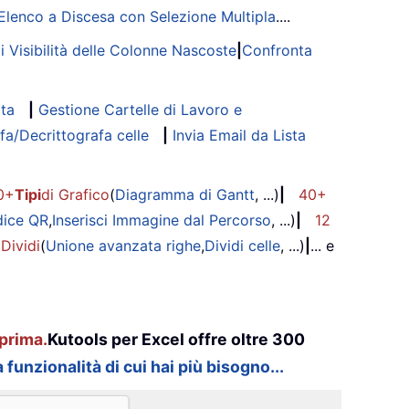
Elenco a Discesa con Selezione Multipla
....
di Visibilità delle Colonne Nascoste
|
Confronta
ata
|
Gestione Cartelle di Lavoro e
fa/Decrittografa celle
|
Invia Email da Lista
0+
Tipi
di Grafico
(
Diagramma di Gantt
, ...)
|
40+
dice QR
,
Inserisci Immagine dal Percorso
, ...)
|
12
 Dividi
(
Unione avanzata righe
,
Dividi celle
, ...)
|
... e
prima.
Kutools per Excel offre oltre 300
 funzionalità di cui hai più bisogno...