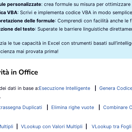
le personalizzate
: crea formule su misura per ottimizzare i
ica VBA
: Scrivi e implementa codice VBA in modo semplic
pretazione delle formule
: Comprendi con facilità anche le 
zione del testo
: Superate le barriere linguistiche direttamen
ia le tue capacità in Excel con strumenti basati sull’intellige
ficienza mai provata prima!
ità in Office
dei dati in base a:
Esecuzione Intelligente
|
Genera Codic
…
trassegna Duplicati
|
Elimina righe vuote
|
Combinare Co
ltipli
|
VLookup con Valori Multipli
|
VLookup tra Fogli 