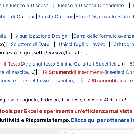
 un Elenco a Discesa
|
Elenco a Discesa Dipendente
|
fico di Colonne
|
Sposta Colonne
|
Attiva/Disattiva lo Stato 
lia
|
Visualizzazione Design
|
Barra delle formule avanz
co)
|
Selettore di Date
|
Unisci fogli di lavoro
|
Crittogra
on testo in grassetto/corsivo/barrato...) ...
r il Testo
(
Aggiungi testo
,
Elimina Caratteri Specifici
, ...)
|
5
ta di nascita
, ...)
|
19
Strumenti
di Inserimento
(
Inserisci Co
Conversione del tasso di cambio
, ...)
|
7
Strumenti
Unisci e
inglese, spagnolo, tedesco, francese, cinese e 40+ altre!
ools per Excel e sperimenta un’efficienza mai vista 
uttività e Risparmia tempo.
Clicca qui per ottenere la