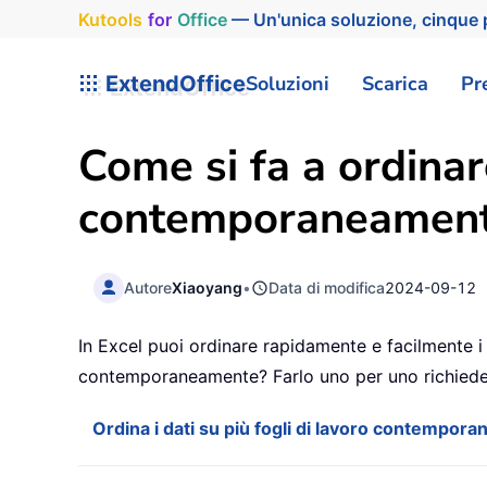
Kutools
for
Office
— Un'unica soluzione, cinque p
ExtendOffice
Soluzioni
Scarica
Pr
Come si fa a ordinare
contemporaneamen
Autore
Xiaoyang
•
Data di modifica
2024-09-12
In Excel puoi ordinare rapidamente e facilmente i 
contemporaneamente? Farlo uno per uno richieder
Ordina i dati su più fogli di lavoro contempo