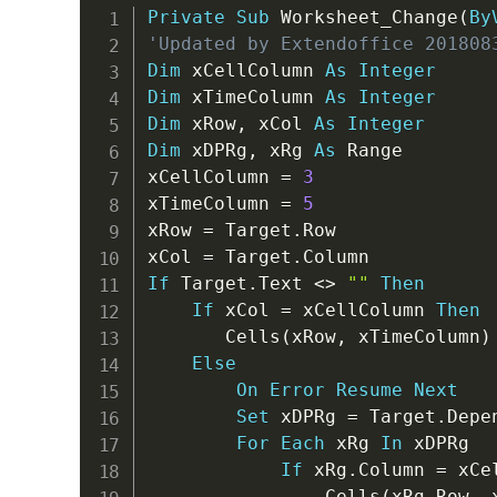
Private
Sub
 Worksheet_Change
(
By
'Updated by Extendoffice 201808
Dim
 xCellColumn 
As
Integer
Dim
 xTimeColumn 
As
Integer
Dim
 xRow
,
 xCol 
As
Integer
Dim
 xDPRg
,
 xRg 
As
 Range

xCellColumn 
=
3
xTimeColumn 
=
5
xRow 
=
 Target
.
Row

xCol 
=
 Target
.
If
 Target
.
Text 
<
>
""
Then
If
 xCol 
=
 xCellColumn 
Then
       Cells
(
xRow
,
 xTimeColumn
)
Else
On
Error
Resume
Next
Set
 xDPRg 
=
 Target
.
Depe
For
Each
 xRg 
In
 xDPRg

If
 xRg
.
Column 
=
 xCe
                Cells
(
xRg
.
Row
,
 