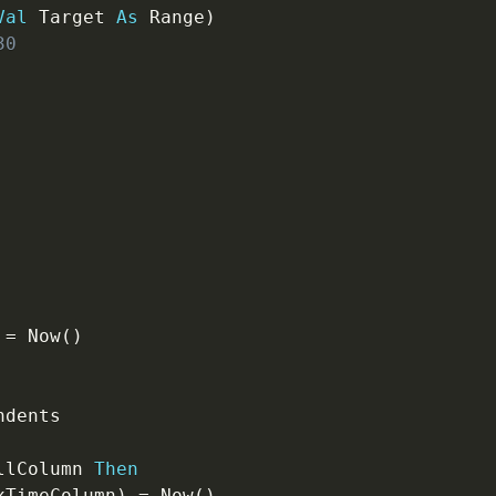
Val
 Target 
As
 Range
)
30
=
 Now
(
)
ndents

llColumn 
Then
xTimeColumn
)
=
 Now
(
)