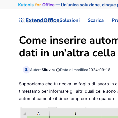
Kutools
for
Office
— Un'unica soluzione, cinque p
ExtendOffice
Soluzioni
Scarica
Pr
Come inserire autom
dati in un’altra cell
Autore
Siluvia
•
Data di modifica
2024-09-18
Supponiamo che tu riceva un foglio di lavoro in c
timestamp per informare gli altri quali celle sono
automaticamente il timestamp corrente quando i d