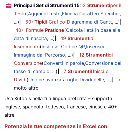
Principali Set di Strumenti 15
:
12
Strumenti
per il
Testo
(
Aggiungi testo
,
Elimina Caratteri Specifici
,
...)
|
50+
Tipi
di Grafico
(
Diagramma di Gantt
, ...)
|
40+ Formule
Pratiche
(
Calcola l'età in base alla
data di nascita
, ...)
|
19
Strumenti
di
Inserimento
(
Inserisci Codice QR
,
Inserisci
Immagine dal Percorso
, ...)
|
12
Strumenti
di
Conversione
(
Converti in parole
,
Conversione del
tasso di cambio
, ...)
|
7
Strumenti
Unisci e
Dividi
(
Unione avanzata righe
,
Dividi celle
, ...)
|
... e
molto altro
Usa Kutools nella tua lingua preferita – supporta
inglese, spagnolo, tedesco, francese, cinese e 40+
altre!
Potenzia le tue competenze in Excel con