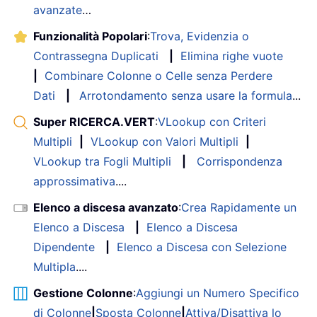
avanzate
…
Funzionalità Popolari
:
Trova, Evidenzia o
Contrassegna Duplicati
|
Elimina righe vuote
|
Combinare Colonne o Celle senza Perdere
Dati
|
Arrotondamento senza usare la formula
...
Super RICERCA.VERT
:
VLookup con Criteri
Multipli
|
VLookup con Valori Multipli
|
VLookup tra Fogli Multipli
|
Corrispondenza
approssimativa
....
Elenco a discesa avanzato
:
Crea Rapidamente un
Elenco a Discesa
|
Elenco a Discesa
Dipendente
|
Elenco a Discesa con Selezione
Multipla
....
Gestione Colonne
:
Aggiungi un Numero Specifico
di Colonne
|
Sposta Colonne
|
Attiva/Disattiva lo