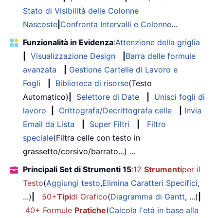
Stato di Visibilità delle Colonne
Nascoste
|
Confronta Intervalli e Colonne
...
Funzionalità in Evidenza
:
Attenzione della griglia
|
Visualizzazione Design
|
Barra delle formule
avanzata
|
Gestione Cartelle di Lavoro e
Fogli
|
Biblioteca di risorse
(Testo
Automatico)
|
Selettore di Date
|
Unisci fogli di
lavoro
|
Crittografa/Decrittografa celle
|
Invia
Email da Lista
|
Super Filtri
|
Filtro
speciale
(Filtra celle con testo in
grassetto/corsivo/barrato...) ...
Principali Set di Strumenti 15
:
12
Strumenti
per il
Testo
(
Aggiungi testo
,
Elimina Caratteri Specifici
,
...)
|
50+
Tipi
di Grafico
(
Diagramma di Gantt
, ...)
|
40+ Formule
Pratiche
(
Calcola l'età in base alla