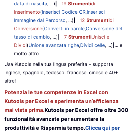
data di nascita
, ...)
|
19
Strumenti
di
Inserimento
(
Inserisci Codice QR
,
Inserisci
Immagine dal Percorso
, ...)
|
12
Strumenti
di
Conversione
(
Converti in parole
,
Conversione del
tasso di cambio
, ...)
|
7
Strumenti
Unisci e
Dividi
(
Unione avanzata righe
,
Dividi celle
, ...)
|
... e
molto altro
Usa Kutools nella tua lingua preferita – supporta
inglese, spagnolo, tedesco, francese, cinese e 40+
altre!
Potenzia le tue competenze in Excel con
Kutools per Excel e sperimenta un’efficienza
mai vista prima.
Kutools per Excel offre oltre 300
funzionalità avanzate per aumentare la
produttività e Risparmia tempo.
Clicca qui per