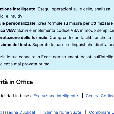
zione intelligente
: Esegui operazioni sulle celle, analizza i
ci e intuitivi.
le personalizzate
: crea formule su misura per ottimizzare i
ica VBA
: Scrivi e implementa codice VBA in modo semplic
pretazione delle formule
: Comprendi con facilità anche le 
zione del testo
: Superate le barriere linguistiche direttamen
ia le tue capacità in Excel con strumenti basati sull’intellige
ficienza mai provata prima!
ità in Office
dei dati in base a:
Esecuzione Intelligente
|
Genera Codic
…
trassegna Duplicati
|
Elimina righe vuote
|
Combinare Co