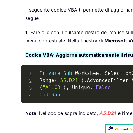
Il seguente codice VBA ti permette di aggiornare
segue:
1
. Fare clic con il pulsante destro del mouse sul
menu contestuale. Nella finestra di
Microsoft Vi
Codice VBA: Aggiorna automaticamente il risult
Private
Sub
 Worksheet_Selection
Range
(
"A5:D21"
)
.
AdvancedFilter 
(
"A1:C3"
)
,
 Unique
:
=
False
End
Sub
Nota
: Nel codice sopra indicato,
A5:D21
è l’int