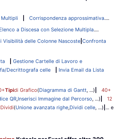
Multipli
|
Corrispondenza approssimativa
....
Elenco a Discesa con Selezione Multipla
....
di Visibilità delle Colonne Nascoste
|
Confronta
ata
|
Gestione Cartelle di Lavoro e
fa/Decrittografa celle
|
Invia Email da Lista
0+
Tipi
di Grafico
(
Diagramma di Gantt
, ...)
|
40+
dice QR
,
Inserisci Immagine dal Percorso
, ...)
|
12
 Dividi
(
Unione avanzata righe
,
Dividi celle
, ...)
|
... e