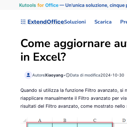
Kutools
for
Office
— Un'unica soluzione, cinque p
ExtendOffice
Soluzioni
Scarica
Pr
Come aggiornare auto
in Excel?
Autore
Xiaoyang
•
Data di modifica
2024-10-30
Quando si utilizza la funzione Filtro avanzato, si n
riapplicare manualmente il Filtro avanzato per vis
risultati del Filtro avanzato, come mostrato nell