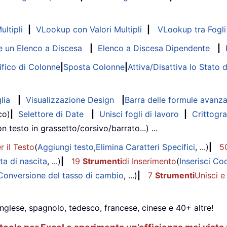
ltipli
|
VLookup con Valori Multipli
|
VLookup tra Fogli 
 un Elenco a Discesa
|
Elenco a Discesa Dipendente
|
fico di Colonne
|
Sposta Colonne
|
Attiva/Disattiva lo Stato 
lia
|
Visualizzazione Design
|
Barra delle formule avanz
co)
|
Selettore di Date
|
Unisci fogli di lavoro
|
Crittogra
on testo in grassetto/corsivo/barrato...) ...
r il Testo
(
Aggiungi testo
,
Elimina Caratteri Specifici
, ...)
|
5
ta di nascita
, ...)
|
19
Strumenti
di Inserimento
(
Inserisci Co
Conversione del tasso di cambio
, ...)
|
7
Strumenti
Unisci e
inglese, spagnolo, tedesco, francese, cinese e 40+ altre!