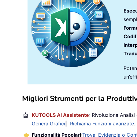
Esecu
sempli
Formu
Codif
Inter
Tradu
Potenz
un’ef
Migliori Strumenti per la Produttiv
🤖
KUTOOLS AI Assistente
: Rivoluziona Analisi 
Genera Grafici
|
Richiama Funzioni avanzate
Funzionalità Popolari
:
Trova, Evidenzia o Con