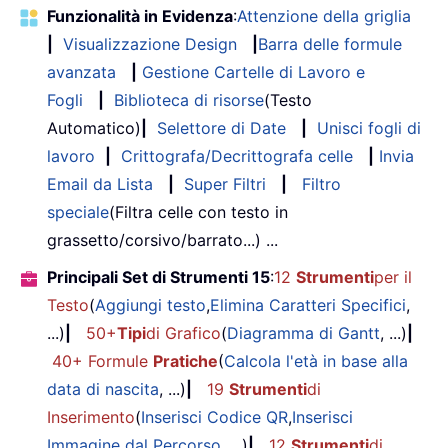
Funzionalità in Evidenza
:
Attenzione della griglia
|
Visualizzazione Design
|
Barra delle formule
avanzata
|
Gestione Cartelle di Lavoro e
Fogli
|
Biblioteca di risorse
(Testo
Automatico)
|
Selettore di Date
|
Unisci fogli di
lavoro
|
Crittografa/Decrittografa celle
|
Invia
Email da Lista
|
Super Filtri
|
Filtro
speciale
(Filtra celle con testo in
grassetto/corsivo/barrato...) ...
Principali Set di Strumenti 15
:
12
Strumenti
per il
Testo
(
Aggiungi testo
,
Elimina Caratteri Specifici
,
...)
|
50+
Tipi
di Grafico
(
Diagramma di Gantt
, ...)
|
40+ Formule
Pratiche
(
Calcola l'età in base alla
data di nascita
, ...)
|
19
Strumenti
di
Inserimento
(
Inserisci Codice QR
,
Inserisci
Immagine dal Percorso
, ...)
|
12
Strumenti
di