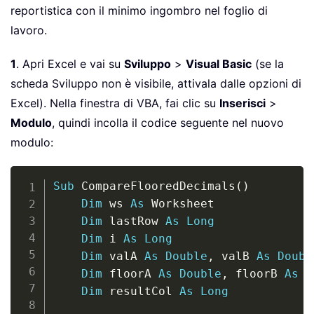
reportistica con il minimo ingombro nel foglio di
lavoro.
1
. Apri Excel e vai su
Sviluppo
>
Visual Basic
(se la
scheda Sviluppo non è visibile, attivala dalle opzioni di
Excel). Nella finestra di VBA, fai clic su
Inserisci
>
Modulo
, quindi incolla il codice seguente nel nuovo
modulo:
Copy
Sub
 CompareFlooredDecimals
(
)
Dim
 ws 
As
 Worksheet

Dim
 lastRow 
As
Long
Dim
 i 
As
Long
Dim
 valA 
As
Double
,
 valB 
As
Doubl
Dim
 floorA 
As
Double
,
 floorB 
As
D
Dim
 resultCol 
As
Long