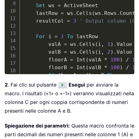
Set
 ws 
=
 ActiveSheet

    lastRow 
=
 ws
.
Cells
(
ws
.
Rows
.
Count
,
    resultCol 
=
3
' Output column (C)
For
 i 
=
1
To
 lastRow

        valA 
=
 ws
.
Cells
(
i
,
1
)
.
Value

        valB 
=
 ws
.
Cells
(
i
,
2
)
.
Value

        floorA 
=
 Int
(
valA 
*
100
)
/
10
        floorB 
=
 Int
(
valB 
*
100
)
/
10
If
 floorA 
=
 floorB 
Then
            ws
.
Cells
(
i
,
 resultCol
)
.
Va
2
. Fai clic sul pulsante
Esegui
per avviare la
Else
macro. I risultati («1» o «-1») verranno visualizzati nella
            ws
.
Cells
(
i
,
 resultCol
)
.
Va
colonna C per ogni coppia corrispondente di numeri
End
If
presenti nelle colonne A e B.
Next
End
Sub
Spiegazione dei parametri:
Questa macro confronta le
parti decimali dei numeri presenti nelle colonne 1 (A) e