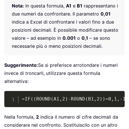
Nota:
In questa formula,
A1
e
B1
rappresentano i
due numeri da confrontare. Il parametro
0,01
indica a Excel di confrontare i valori fino a due
posizioni decimali. È possibile modificare questo
valore – ad esempio in
0.001
o
0,1
– se sono
necessarie più o meno posizioni decimali.
Suggerimento:
Se si preferisce arrotondare i numeri
invece di troncarli, utilizzare questa formula
alternativa:
Copy
=IF((ROUND(A1,2)-ROUND(B1,2))=0,1,-1)
Nella formula,
2
indica il numero di cifre decimali da
considerare nel confronto. Sostituiscilo con un altro