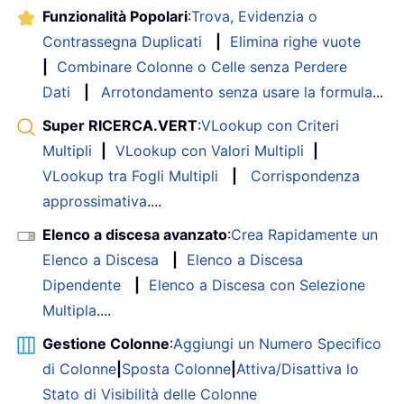
Funzionalità Popolari
:
Trova, Evidenzia o
Contrassegna Duplicati
|
Elimina righe vuote
|
Combinare Colonne o Celle senza Perdere
Dati
|
Arrotondamento senza usare la formula
...
Super RICERCA.VERT
:
VLookup con Criteri
Multipli
|
VLookup con Valori Multipli
|
VLookup tra Fogli Multipli
|
Corrispondenza
approssimativa
....
Elenco a discesa avanzato
:
Crea Rapidamente un
Elenco a Discesa
|
Elenco a Discesa
Dipendente
|
Elenco a Discesa con Selezione
Multipla
....
Gestione Colonne
:
Aggiungi un Numero Specifico
di Colonne
|
Sposta Colonne
|
Attiva/Disattiva lo
Stato di Visibilità delle Colonne