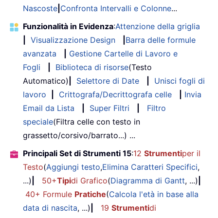
Nascoste
|
Confronta Intervalli e Colonne
...
Funzionalità in Evidenza
:
Attenzione della griglia
|
Visualizzazione Design
|
Barra delle formule
avanzata
|
Gestione Cartelle di Lavoro e
Fogli
|
Biblioteca di risorse
(Testo
Automatico)
|
Selettore di Date
|
Unisci fogli di
lavoro
|
Crittografa/Decrittografa celle
|
Invia
Email da Lista
|
Super Filtri
|
Filtro
speciale
(Filtra celle con testo in
grassetto/corsivo/barrato...) ...
Principali Set di Strumenti 15
:
12
Strumenti
per il
Testo
(
Aggiungi testo
,
Elimina Caratteri Specifici
,
...)
|
50+
Tipi
di Grafico
(
Diagramma di Gantt
, ...)
|
40+ Formule
Pratiche
(
Calcola l'età in base alla
data di nascita
, ...)
|
19
Strumenti
di