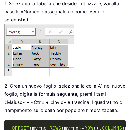
1. Seleziona la tabella che desideri utilizzare, vai alla
casella «Nome» e assegnale un nome. Vedi lo
screenshot:
2. Crea un nuovo foglio, seleziona la cella A1 nel nuovo
foglio, digita la formula seguente, premi i tasti
«Maiusc» + «Ctrl» + «Invio» e trascina il quadratino di
riempimento sulle celle per popolare l’intera tabella.
Copy
=
OFFSET
(
myrng
,
ROWS
(
myrng
)
-
ROW
(
)
,
COLUMNS
(
m