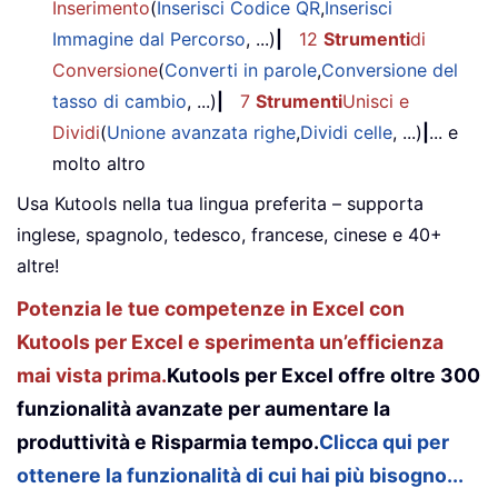
Inserimento
(
Inserisci Codice QR
,
Inserisci
Immagine dal Percorso
, ...)
|
12
Strumenti
di
Conversione
(
Converti in parole
,
Conversione del
tasso di cambio
, ...)
|
7
Strumenti
Unisci e
Dividi
(
Unione avanzata righe
,
Dividi celle
, ...)
|
... e
molto altro
Usa Kutools nella tua lingua preferita – supporta
inglese, spagnolo, tedesco, francese, cinese e 40+
altre!
Potenzia le tue competenze in Excel con
Kutools per Excel e sperimenta un’efficienza
mai vista prima.
Kutools per Excel offre oltre 300
funzionalità avanzate per aumentare la
produttività e Risparmia tempo.
Clicca qui per
ottenere la funzionalità di cui hai più bisogno...