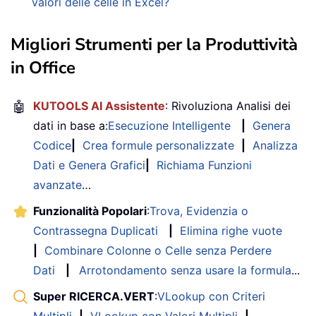
valori delle celle in Excel?
Migliori Strumenti per la Produttività
in Office
🤖
KUTOOLS AI Assistente
: Rivoluziona Analisi dei
dati in base a:
Esecuzione Intelligente
|
Genera
Codice
|
Crea formule personalizzate
|
Analizza
Dati e Genera Grafici
|
Richiama Funzioni
avanzate
…
Funzionalità Popolari
:
Trova, Evidenzia o
Contrassegna Duplicati
|
Elimina righe vuote
|
Combinare Colonne o Celle senza Perdere
Dati
|
Arrotondamento senza usare la formula
...
Super RICERCA.VERT
:
VLookup con Criteri
Multipli
|
VLookup con Valori Multipli
|