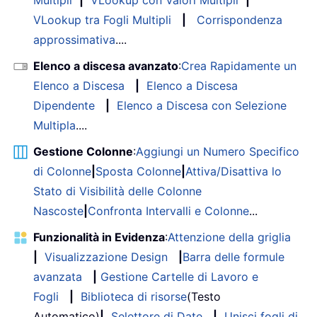
VLookup tra Fogli Multipli
|
Corrispondenza
approssimativa
....
Elenco a discesa avanzato
:
Crea Rapidamente un
Elenco a Discesa
|
Elenco a Discesa
Dipendente
|
Elenco a Discesa con Selezione
Multipla
....
Gestione Colonne
:
Aggiungi un Numero Specifico
di Colonne
|
Sposta Colonne
|
Attiva/Disattiva lo
Stato di Visibilità delle Colonne
Nascoste
|
Confronta Intervalli e Colonne
...
Funzionalità in Evidenza
:
Attenzione della griglia
|
Visualizzazione Design
|
Barra delle formule
avanzata
|
Gestione Cartelle di Lavoro e
Fogli
|
Biblioteca di risorse
(Testo
Automatico)
|
Selettore di Date
|
Unisci fogli di