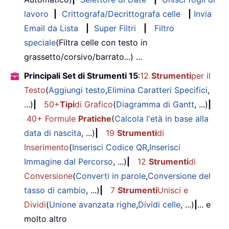
lavoro
|
Crittografa/Decrittografa celle
|
Invia
Email da Lista
|
Super Filtri
|
Filtro
speciale
(Filtra celle con testo in
grassetto/corsivo/barrato...) ...
Principali Set di Strumenti 15
:
12
Strumenti
per il
Testo
(
Aggiungi testo
,
Elimina Caratteri Specifici
,
...)
|
50+
Tipi
di Grafico
(
Diagramma di Gantt
, ...)
|
40+ Formule
Pratiche
(
Calcola l'età in base alla
data di nascita
, ...)
|
19
Strumenti
di
Inserimento
(
Inserisci Codice QR
,
Inserisci
Immagine dal Percorso
, ...)
|
12
Strumenti
di
Conversione
(
Converti in parole
,
Conversione del
tasso di cambio
, ...)
|
7
Strumenti
Unisci e
Dividi
(
Unione avanzata righe
,
Dividi celle
, ...)
|
... e
molto altro