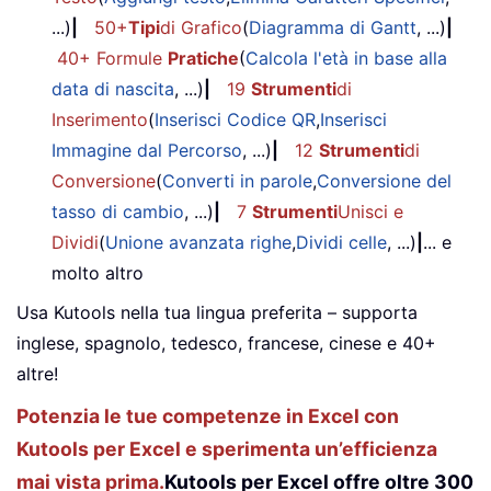
...)
|
50+
Tipi
di Grafico
(
Diagramma di Gantt
, ...)
|
40+ Formule
Pratiche
(
Calcola l'età in base alla
data di nascita
, ...)
|
19
Strumenti
di
Inserimento
(
Inserisci Codice QR
,
Inserisci
Immagine dal Percorso
, ...)
|
12
Strumenti
di
Conversione
(
Converti in parole
,
Conversione del
tasso di cambio
, ...)
|
7
Strumenti
Unisci e
Dividi
(
Unione avanzata righe
,
Dividi celle
, ...)
|
... e
molto altro
Usa Kutools nella tua lingua preferita – supporta
inglese, spagnolo, tedesco, francese, cinese e 40+
altre!
Potenzia le tue competenze in Excel con
Kutools per Excel e sperimenta un’efficienza
mai vista prima.
Kutools per Excel offre oltre 300