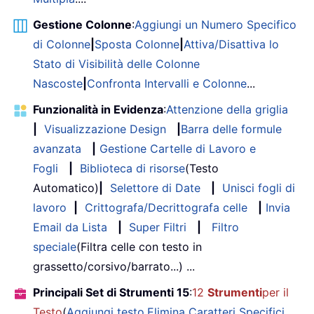
Gestione Colonne
:
Aggiungi un Numero Specifico
di Colonne
|
Sposta Colonne
|
Attiva/Disattiva lo
Stato di Visibilità delle Colonne
Nascoste
|
Confronta Intervalli e Colonne
...
Funzionalità in Evidenza
:
Attenzione della griglia
|
Visualizzazione Design
|
Barra delle formule
avanzata
|
Gestione Cartelle di Lavoro e
Fogli
|
Biblioteca di risorse
(Testo
Automatico)
|
Selettore di Date
|
Unisci fogli di
lavoro
|
Crittografa/Decrittografa celle
|
Invia
Email da Lista
|
Super Filtri
|
Filtro
speciale
(Filtra celle con testo in
grassetto/corsivo/barrato...) ...
Principali Set di Strumenti 15
:
12
Strumenti
per il
Testo
(
Aggiungi testo
,
Elimina Caratteri Specifici
,