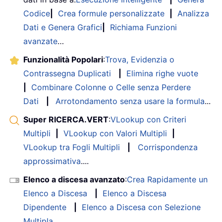
Codice
|
Crea formule personalizzate
|
Analizza
Dati e Genera Grafici
|
Richiama Funzioni
avanzate
…
Funzionalità Popolari
:
Trova, Evidenzia o
Contrassegna Duplicati
|
Elimina righe vuote
|
Combinare Colonne o Celle senza Perdere
Dati
|
Arrotondamento senza usare la formula
...
Super RICERCA.VERT
:
VLookup con Criteri
Multipli
|
VLookup con Valori Multipli
|
VLookup tra Fogli Multipli
|
Corrispondenza
approssimativa
....
Elenco a discesa avanzato
:
Crea Rapidamente un
Elenco a Discesa
|
Elenco a Discesa
Dipendente
|
Elenco a Discesa con Selezione
Multipla
....