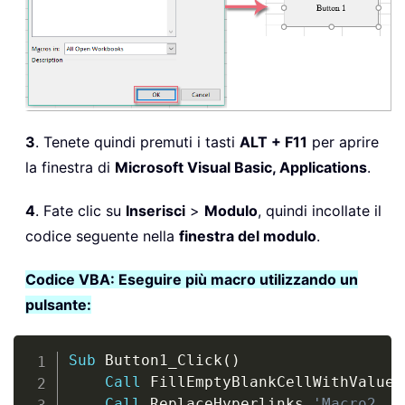
3
. Tenete quindi premuti i tasti
ALT + F11
per aprire
la finestra di
Microsoft Visual Basic, Applications
.
4
. Fate clic su
Inserisci
>
Modulo
, quindi incollate il
codice seguente nella
finestra del modulo
.
Codice VBA: Eseguire più macro utilizzando un
pulsante:
Copy
Sub
 Button1_Click
(
)
Call
 FillEmptyBlankCellWithValue 
Call
 ReplaceHyperlinks 
'Macro2