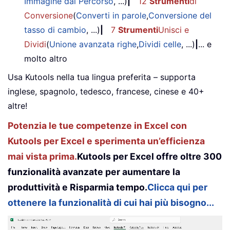
Immagine dal Percorso
, ...)
|
12
Strumenti
di
Conversione
(
Converti in parole
,
Conversione del
tasso di cambio
, ...)
|
7
Strumenti
Unisci e
Dividi
(
Unione avanzata righe
,
Dividi celle
, ...)
|
... e
molto altro
Usa Kutools nella tua lingua preferita – supporta
inglese, spagnolo, tedesco, francese, cinese e 40+
altre!
Potenzia le tue competenze in Excel con
Kutools per Excel e sperimenta un’efficienza
mai vista prima.
Kutools per Excel offre oltre 300
funzionalità avanzate per aumentare la
produttività e Risparmia tempo.
Clicca qui per
ottenere la funzionalità di cui hai più bisogno...