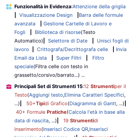
Funzionalità in Evidenza
:
Attenzione della griglia
|
Visualizzazione Design
|
Barra delle formule
avanzata
|
Gestione Cartelle di Lavoro e
Fogli
|
Biblioteca di risorse
(Testo
Automatico)
|
Selettore di Date
|
Unisci fogli di
lavoro
|
Crittografa/Decrittografa celle
|
Invia
Email da Lista
|
Super Filtri
|
Filtro
speciale
(Filtra celle con testo in
grassetto/corsivo/barrato...) ...
Principali Set di Strumenti 15
:
12
Strumenti
per il
Testo
(
Aggiungi testo
,
Elimina Caratteri Specifici
,
...)
|
50+
Tipi
di Grafico
(
Diagramma di Gantt
, ...)
|
40+ Formule
Pratiche
(
Calcola l'età in base alla
data di nascita
, ...)
|
19
Strumenti
di
Inserimento
(
Inserisci Codice QR
,
Inserisci