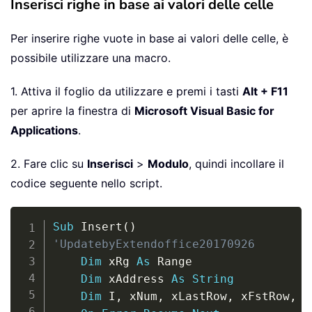
Inserisci righe in base ai valori delle celle
Per inserire righe vuote in base ai valori delle celle, è
possibile utilizzare una macro.
1. Attiva il foglio da utilizzare e premi i tasti
Alt + F11
per aprire la finestra di
Microsoft Visual Basic for
Applications
.
2. Fare clic su
Inserisci
>
Modulo
, quindi incollare il
codice seguente nello script.
Copy
Sub
 Insert
(
)
'UpdatebyExtendoffice20170926
Dim
 xRg 
As
 Range

Dim
 xAddress 
As
String
Dim
 I
,
 xNum
,
 xLastRow
,
 xFstRow
,
 x