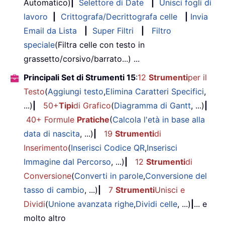
Automatico)
|
Selettore di Date
|
Unisci fogli di
lavoro
|
Crittografa/Decrittografa celle
|
Invia
Email da Lista
|
Super Filtri
|
Filtro
speciale
(Filtra celle con testo in
grassetto/corsivo/barrato...) ...
Principali Set di Strumenti 15
:
12
Strumenti
per il
Testo
(
Aggiungi testo
,
Elimina Caratteri Specifici
,
...)
|
50+
Tipi
di Grafico
(
Diagramma di Gantt
, ...)
|
40+ Formule
Pratiche
(
Calcola l'età in base alla
data di nascita
, ...)
|
19
Strumenti
di
Inserimento
(
Inserisci Codice QR
,
Inserisci
Immagine dal Percorso
, ...)
|
12
Strumenti
di
Conversione
(
Converti in parole
,
Conversione del
tasso di cambio
, ...)
|
7
Strumenti
Unisci e
Dividi
(
Unione avanzata righe
,
Dividi celle
, ...)
|
... e
molto altro