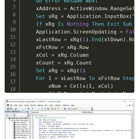
On
Error
Resume
Next
    xAddress 
=
 ActiveWindow
.
RangeSele
Set
 xRg 
=
 Application
.
InputBox
(
"S
If
 xRg 
Is
Nothing
Then
Exit
Sub
    Application
.
ScreenUpdating 
=
Fals
    xLastRow 
=
 xRg
(
1
)
.
End
(
xlDown
)
.
Row

    xFstRow 
=
 xRg
.
Row

    xCol 
=
 xRg
.
Column

    xCount 
=
 xRg
.
Count

Set
 xRg 
=
 xRg
(
1
)
For
 I 
=
 xLastRow 
To
 xFstRow 
Step
        xNum 
=
 Cells
(
I
,
 xCol
)
If
 IsNumeric
(
xNum
)
And
 xNum 
>
            Rows
(
I 
+
1
)
.
Resize
(
xNum
)
.
            xCount 
=
 xCount 
+
 xNum

End
If
Next
    xRg
.
Resize
(
xCount
,
1
)
.
Select