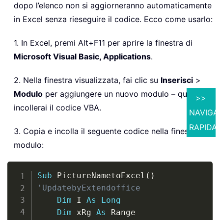
dopo l’elenco non si aggiorneranno automaticamente
in Excel senza rieseguire il codice. Ecco come usarlo:
1. In Excel, premi Alt+F11 per aprire la finestra di
Microsoft Visual Basic, Applications
.
2. Nella finestra visualizzata, fai clic su
Inserisci
>
Modulo
per aggiungere un nuovo modulo – qui
>>
incollerai il codice VBA.
NAVIGA
RAPIDA
3. Copia e incolla il seguente codice nella finestra del
modulo:
Copy
Sub
 PictureNametoExcel
(
)
'UpdatebyExtendoffice 
Dim
 I 
As
Long
Dim
 xRg 
As
 Range
