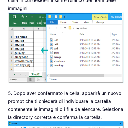
cella in cui desideri inserire l’elenco dei nomi delle
    I 
=
1
immagini.
If
 xFileDlg
.
Show 
=
-
1
Then
        xFileDlgItem 
=
 xFileDlg
.
Selec
        xFileName 
=
 Dir
(
xFileDlgItem 
Do
While
 xFileName 
<
>
""
If
 InStr
(
1
,
 xFileName
,
".
                xRg
.
Offset
(
I
)
.
Value 
=
                I 
=
 I 
+
1
End
If
            xFileName 
=
 Dir

Loop
End
If
    Application
.
ScreenUpdating 
=
True
5. Dopo aver confermato la cella, apparirà un nuovo
End
Sub
prompt che ti chiederà di individuare la cartella
contenente le immagini o i file da elencare. Seleziona
la directory corretta e conferma la cartella.