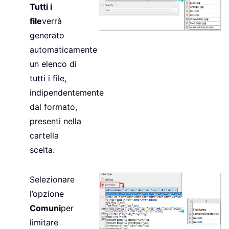
Tutti i
file
verrà
generato
automaticamente
un elenco di
tutti i file,
indipendentemente
dal formato,
presenti nella
cartella
scelta.
Selezionare
l’opzione
Comuni
per
limitare