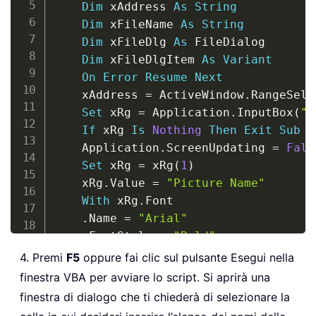
Dim
 xAddress 
As
String
Dim
 xFileName 
As
String
Dim
 xFileDlg 
As
 FileDialog

Dim
 xFileDlgItem 
As
Variant
On
Error
Resume
Next
    xAddress 
=
 ActiveWindow
.
RangeSele
Set
 xRg 
=
 Application
.
InputBox
(
"S
If
 xRg 
Is
Nothing
Then
Exit
Sub
    Application
.
ScreenUpdating 
=
Fals
Set
 xRg 
=
 xRg
(
1
)
    xRg
.
Value 
=
"Picture Name"
With
 xRg
.
Font

.
Name 
=
"Arial"
.
FontStyle 
=
"Bold"
.
Size 
=
10
4. Premi
F5
oppure fai clic sul pulsante Esegui nella
End
With
finestra VBA per avviare lo script. Si aprirà una
    xRg
.
EntireColumn
.
AutoFit

finestra di dialogo che ti chiederà di selezionare la
Set
 xFileDlg 
=
 Application
.
FileDi