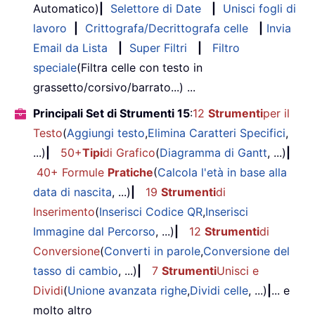
Automatico)
|
Selettore di Date
|
Unisci fogli di
lavoro
|
Crittografa/Decrittografa celle
|
Invia
Email da Lista
|
Super Filtri
|
Filtro
speciale
(Filtra celle con testo in
grassetto/corsivo/barrato...) ...
Principali Set di Strumenti 15
:
12
Strumenti
per il
Testo
(
Aggiungi testo
,
Elimina Caratteri Specifici
,
...)
|
50+
Tipi
di Grafico
(
Diagramma di Gantt
, ...)
|
40+ Formule
Pratiche
(
Calcola l'età in base alla
data di nascita
, ...)
|
19
Strumenti
di
Inserimento
(
Inserisci Codice QR
,
Inserisci
Immagine dal Percorso
, ...)
|
12
Strumenti
di
Conversione
(
Converti in parole
,
Conversione del
tasso di cambio
, ...)
|
7
Strumenti
Unisci e
Dividi
(
Unione avanzata righe
,
Dividi celle
, ...)
|
... e
molto altro