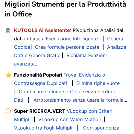
Migliori Strumenti per la Produttività
in Office
🤖
KUTOOLS AI Assistente
: Rivoluziona Analisi dei
dati in base a:
Esecuzione Intelligente
|
Genera
Codice
|
Crea formule personalizzate
|
Analizza
Dati e Genera Grafici
|
Richiama Funzioni
avanzate
…
Funzionalità Popolari
:
Trova, Evidenzia o
Contrassegna Duplicati
|
Elimina righe vuote
|
Combinare Colonne o Celle senza Perdere
Dati
|
Arrotondamento senza usare la formula
...
Super RICERCA.VERT
:
VLookup con Criteri
Multipli
|
VLookup con Valori Multipli
|
VLookup tra Fogli Multipli
|
Corrispondenza