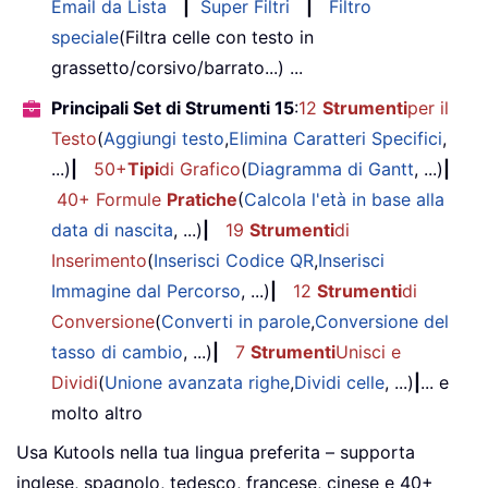
Email da Lista
|
Super Filtri
|
Filtro
speciale
(Filtra celle con testo in
grassetto/corsivo/barrato...) ...
Principali Set di Strumenti 15
:
12
Strumenti
per il
Testo
(
Aggiungi testo
,
Elimina Caratteri Specifici
,
...)
|
50+
Tipi
di Grafico
(
Diagramma di Gantt
, ...)
|
40+ Formule
Pratiche
(
Calcola l'età in base alla
data di nascita
, ...)
|
19
Strumenti
di
Inserimento
(
Inserisci Codice QR
,
Inserisci
Immagine dal Percorso
, ...)
|
12
Strumenti
di
Conversione
(
Converti in parole
,
Conversione del
tasso di cambio
, ...)
|
7
Strumenti
Unisci e
Dividi
(
Unione avanzata righe
,
Dividi celle
, ...)
|
... e
molto altro
Usa Kutools nella tua lingua preferita – supporta
inglese, spagnolo, tedesco, francese, cinese e 40+