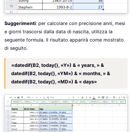
Suggerimenti
: per calcolare con precisione anni, mesi
e giorni trascorsi dalla data di nascita, utilizza la
seguente formula. Il risultato apparirà come mostrato
di seguito.
=datedif(B2, today(), «Y») & « years, » &
datedif(B2, today(), «YM») & « months, » &
datedif(B2, today(), «MD») & « days»