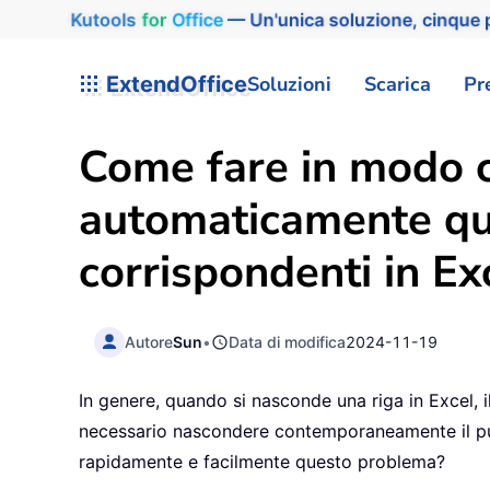
Kutools
for
Office
— Un'unica soluzione, cinque p
ExtendOffice
Soluzioni
Scarica
Pr
Come fare in modo c
automaticamente qu
corrispondenti in Ex
Autore
Sun
•
Data di modifica
2024-11-19
In genere, quando si nasconde una riga in Excel, 
necessario nascondere contemporaneamente il puls
rapidamente e facilmente questo problema?