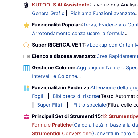
🤖
KUTOOLS AI Assistente
: Rivoluziona Analisi 
Genera Grafici
|
Richiama Funzioni avanzate
Funzionalità Popolari
:
Trova, Evidenzia o Con
Arrotondamento senza usare la formula
...
Super RICERCA.VERT
:
VLookup con Criteri Mu
Elenco a discesa avanzato
:
Crea Rapidamente
Gestione Colonne
:
Aggiungi un Numero Speci
Intervalli e Colonne
...
Funzionalità in Evidenza
:
Attenzione della grig
Fogli
|
Biblioteca di risorse
(Testo Automati
|
Super Filtri
|
Filtro speciale
(Filtra celle c
Principali Set di Strumenti 15
:
12
Strumenti
pe
Formule
Pratiche
(
Calcola l'età in base alla da
Strumenti
di Conversione
(
Converti in parole
,