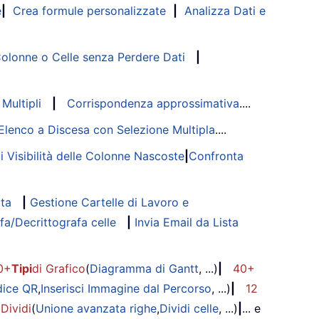
e
|
Crea formule personalizzate
|
Analizza Dati e
lonne o Celle senza Perdere Dati
|
Multipli
|
Corrispondenza approssimativa
....
Elenco a Discesa con Selezione Multipla
....
di Visibilità delle Colonne Nascoste
|
Confronta
ata
|
Gestione Cartelle di Lavoro e
fa/Decrittografa celle
|
Invia Email da Lista
0+
Tipi
di Grafico
(
Diagramma di Gantt
, ...)
|
40+
dice QR
,
Inserisci Immagine dal Percorso
, ...)
|
12
 Dividi
(
Unione avanzata righe
,
Dividi celle
, ...)
|
... e