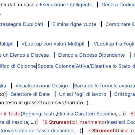
dei dati in base a:
Esecuzione Intelligente
|
Genera Codic
…
trassegna Duplicati
|
Elimina righe vuote
|
Combinare Co
ltipli
|
VLookup con Valori Multipli
|
VLookup tra Fogli 
 un Elenco a Discesa
|
Elenco a Discesa Dipendente
|
fico di Colonne
|
Sposta Colonne
|
Attiva/Disattiva lo Stato 
lia
|
Visualizzazione Design
|
Barra delle formule avanz
co)
|
Selettore di Date
|
Unisci fogli di lavoro
|
Crittogra
on testo in grassetto/corsivo/barrato...) ...
r il Testo
(
Aggiungi testo
,
Elimina Caratteri Specifici
, ...)
|
5
ta di nascita
, ...)
|
19
Strumenti
di Inserimento
(
Inserisci Co
Conversione del tasso di cambio
, ...)
|
7
Strumenti
Unisci e