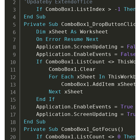
'Updateby Extendoffice
If
 ComboBox1
.
ListIndex 
>
-
1
Then
 
End
Sub
Private
Sub
 ComboBox1_DropButtonClick
Dim
 xSheet 
As
 Worksheet

On
Error
Resume
Next
    Application
.
ScreenUpdating 
=
Fals
    Application
.
EnableEvents 
=
False
If
 ComboBox1
.
ListCount 
<
>
 ThisWor
        ComboBox1
.
Clear

For
Each
 xSheet 
In
 ThisWorkbo
            ComboBox1
.
AddItem xSheet
.
Next
 xSheet

End
If
    Application
.
EnableEvents 
=
True
    Application
.
ScreenUpdating 
=
True
End
Sub
Private
Sub
 ComboBox1_GotFocus
(
)
If
 ComboBox1
.
ListCount 
<
>
0
Then
 