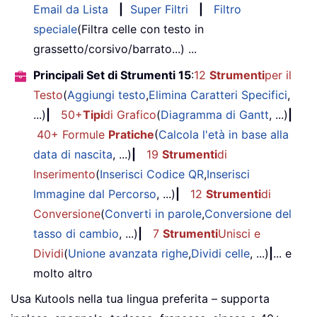
Email da Lista
|
Super Filtri
|
Filtro
speciale
(Filtra celle con testo in
grassetto/corsivo/barrato...) ...
Principali Set di Strumenti 15
:
12
Strumenti
per il
Testo
(
Aggiungi testo
,
Elimina Caratteri Specifici
,
...)
|
50+
Tipi
di Grafico
(
Diagramma di Gantt
, ...)
|
40+ Formule
Pratiche
(
Calcola l'età in base alla
data di nascita
, ...)
|
19
Strumenti
di
Inserimento
(
Inserisci Codice QR
,
Inserisci
Immagine dal Percorso
, ...)
|
12
Strumenti
di
Conversione
(
Converti in parole
,
Conversione del
tasso di cambio
, ...)
|
7
Strumenti
Unisci e
Dividi
(
Unione avanzata righe
,
Dividi celle
, ...)
|
... e
molto altro
Usa Kutools nella tua lingua preferita – supporta