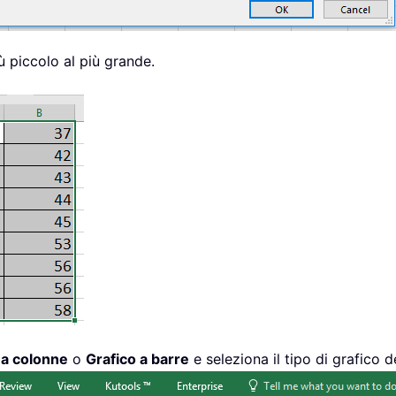
iù piccolo al più grande.
o a colonne
o
Grafico a barre
e seleziona il tipo di grafico d