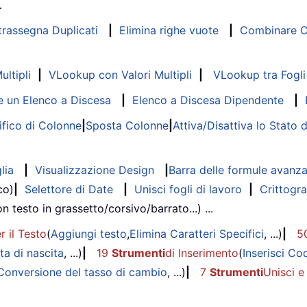
…
trassegna Duplicati
|
Elimina righe vuote
|
Combinare Co
ltipli
|
VLookup con Valori Multipli
|
VLookup tra Fogli 
 un Elenco a Discesa
|
Elenco a Discesa Dipendente
|
fico di Colonne
|
Sposta Colonne
|
Attiva/Disattiva lo Stato 
lia
|
Visualizzazione Design
|
Barra delle formule avanz
co)
|
Selettore di Date
|
Unisci fogli di lavoro
|
Crittogra
on testo in grassetto/corsivo/barrato...) ...
r il Testo
(
Aggiungi testo
,
Elimina Caratteri Specifici
, ...)
|
5
ta di nascita
, ...)
|
19
Strumenti
di Inserimento
(
Inserisci Co
Conversione del tasso di cambio
, ...)
|
7
Strumenti
Unisci e