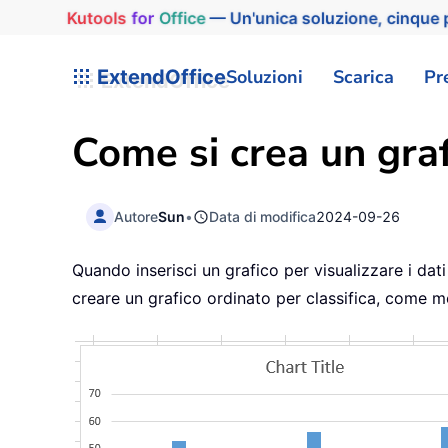
Kutools
for
Office
— Un'unica soluzione, cinque p
ExtendOffice
Soluzioni
Scarica
Pr
Come si crea un grafi
Autore
Sun
•
Data di modifica
2024-09-26
Quando inserisci un grafico per visualizzare i dat
creare un grafico ordinato per classifica, come mo