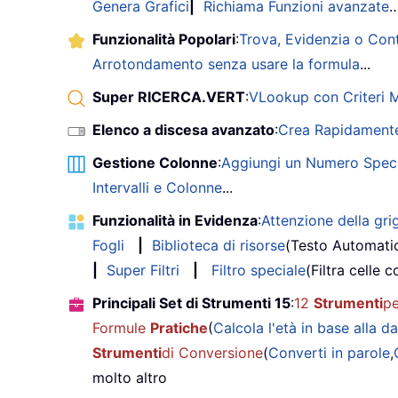
Genera Grafici
|
Richiama Funzioni avanzate
Funzionalità Popolari
:
Trova, Evidenzia o Con
Arrotondamento senza usare la formula
...
Super RICERCA.VERT
:
VLookup con Criteri Mu
Elenco a discesa avanzato
:
Crea Rapidamente
Gestione Colonne
:
Aggiungi un Numero Speci
Intervalli e Colonne
...
Funzionalità in Evidenza
:
Attenzione della grig
Fogli
|
Biblioteca di risorse
(Testo Automati
|
Super Filtri
|
Filtro speciale
(Filtra celle c
Principali Set di Strumenti 15
:
12
Strumenti
pe
Formule
Pratiche
(
Calcola l'età in base alla da
Strumenti
di Conversione
(
Converti in parole
,
molto altro