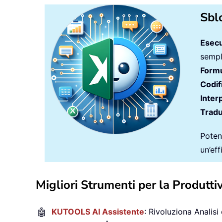
Sbl
Esecu
sempli
Formu
Codif
Inter
Tradu
Potenz
un’ef
Migliori Strumenti per la Produttiv
🤖
KUTOOLS AI Assistente
: Rivoluziona Analisi 