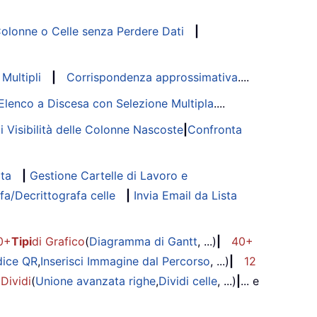
lonne o Celle senza Perdere Dati
|
Multipli
|
Corrispondenza approssimativa
....
Elenco a Discesa con Selezione Multipla
....
di Visibilità delle Colonne Nascoste
|
Confronta
ata
|
Gestione Cartelle di Lavoro e
fa/Decrittografa celle
|
Invia Email da Lista
0+
Tipi
di Grafico
(
Diagramma di Gantt
, ...)
|
40+
dice QR
,
Inserisci Immagine dal Percorso
, ...)
|
12
 Dividi
(
Unione avanzata righe
,
Dividi celle
, ...)
|
... e