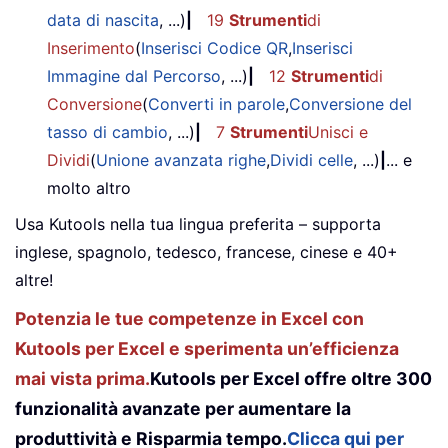
data di nascita
, ...)
|
19
Strumenti
di
Inserimento
(
Inserisci Codice QR
,
Inserisci
Immagine dal Percorso
, ...)
|
12
Strumenti
di
Conversione
(
Converti in parole
,
Conversione del
tasso di cambio
, ...)
|
7
Strumenti
Unisci e
Dividi
(
Unione avanzata righe
,
Dividi celle
, ...)
|
... e
molto altro
Usa Kutools nella tua lingua preferita – supporta
inglese, spagnolo, tedesco, francese, cinese e 40+
altre!
Potenzia le tue competenze in Excel con
Kutools per Excel e sperimenta un’efficienza
mai vista prima.
Kutools per Excel offre oltre 300
funzionalità avanzate per aumentare la
produttività e Risparmia tempo.
Clicca qui per