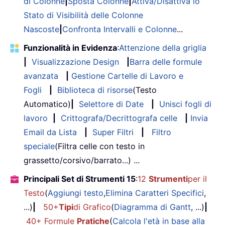
di Colonne
|
Sposta Colonne
|
Attiva/Disattiva lo
Stato di Visibilità delle Colonne
Nascoste
|
Confronta Intervalli e Colonne
...
Funzionalità in Evidenza
:
Attenzione della griglia
|
Visualizzazione Design
|
Barra delle formule
avanzata
|
Gestione Cartelle di Lavoro e
Fogli
|
Biblioteca di risorse
(Testo
Automatico)
|
Selettore di Date
|
Unisci fogli di
lavoro
|
Crittografa/Decrittografa celle
|
Invia
Email da Lista
|
Super Filtri
|
Filtro
speciale
(Filtra celle con testo in
grassetto/corsivo/barrato...) ...
Principali Set di Strumenti 15
:
12
Strumenti
per il
Testo
(
Aggiungi testo
,
Elimina Caratteri Specifici
,
...)
|
50+
Tipi
di Grafico
(
Diagramma di Gantt
, ...)
|
40+ Formule
Pratiche
(
Calcola l'età in base alla