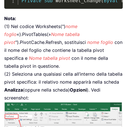
Private
Sub
 Worksheet_Change
(
ByVal
 Ta
Nota:
(1) Nel codice Worksheets(")
nome
foglio
«).PivotTables(»
Nome tabella
pivot
").PivotCache.Refresh, sostituisci
nome foglio
con
il nome del foglio che contiene la tabella pivot
specifica e
Nome tabella pivot
con il nome della
tabella pivot in questione.
(2) Seleziona una qualsiasi cella all’interno della tabella
pivot specifica: il relativo nome apparirà nella scheda
Analizza
(oppure nella scheda)
Opzioni
). Vedi
screenshot: