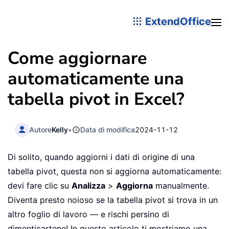
ExtendOffice
Come aggiornare
automaticamente una
tabella pivot in Excel?
Autore
Kelly
•
Data di modifica
2024-11-12
Di solito, quando aggiorni i dati di origine di una
tabella pivot, questa non si aggiorna automaticamente:
devi fare clic su
Analizza
>
Aggiorna
manualmente.
Diventa presto noioso se la tabella pivot si trova in un
altro foglio di lavoro — e rischi persino di
dimenticartene! In questo articolo ti mostriamo una