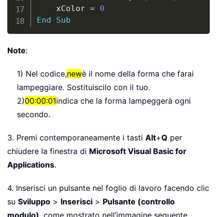
    xColor 
=
0
End
Sub
Note
:
1) Nel codice,
new
è il nome della forma che farai
lampeggiare. Sostituiscilo con il tuo.
2)
00:00:01
indica che la forma lampeggerà ogni
secondo.
3. Premi contemporaneamente i tasti
Alt
+
Q
per
chiudere la finestra di
Microsoft Visual Basic for
Applications
.
4. Inserisci un pulsante nel foglio di lavoro facendo clic
su
Sviluppo
>
Inserisci
>
Pulsante (controllo
modulo)
, come mostrato nell’immagine seguente.