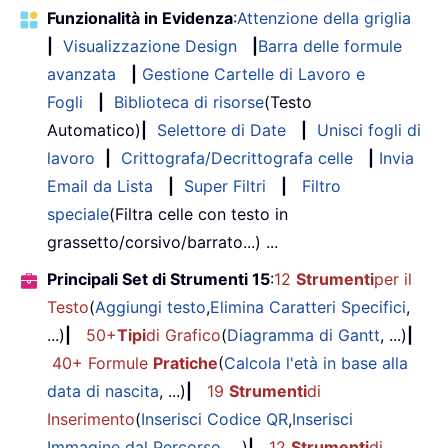
Funzionalità in Evidenza
:
Attenzione della griglia
|
Visualizzazione Design
|
Barra delle formule
avanzata
|
Gestione Cartelle di Lavoro e
Fogli
|
Biblioteca di risorse
(Testo
Automatico)
|
Selettore di Date
|
Unisci fogli di
lavoro
|
Crittografa/Decrittografa celle
|
Invia
Email da Lista
|
Super Filtri
|
Filtro
speciale
(Filtra celle con testo in
grassetto/corsivo/barrato...) ...
Principali Set di Strumenti 15
:
12
Strumenti
per il
Testo
(
Aggiungi testo
,
Elimina Caratteri Specifici
,
...)
|
50+
Tipi
di Grafico
(
Diagramma di Gantt
, ...)
|
40+ Formule
Pratiche
(
Calcola l'età in base alla
data di nascita
, ...)
|
19
Strumenti
di
Inserimento
(
Inserisci Codice QR
,
Inserisci
Immagine dal Percorso
, ...)
|
12
Strumenti
di