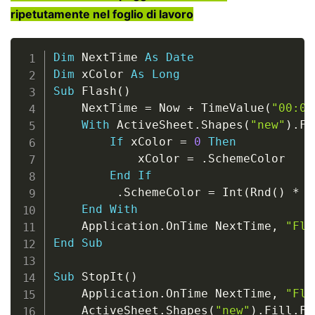
ripetutamente nel foglio di lavoro
Copy
Dim
 NextTime 
As
Date
Dim
 xColor 
As
Long
Sub
 Flash
(
)
    NextTime 
=
 Now 
+
 TimeValue
(
"00:00
With
 ActiveSheet
.
Shapes
(
"new"
)
.
Fi
If
 xColor 
=
0
Then
            xColor 
=
.
SchemeColor

End
If
.
SchemeColor 
=
 Int
(
Rnd
(
)
*
5
End
With
    Application
.
OnTime NextTime
,
"Fla
End
Sub
Sub
 StopIt
(
)
    Application
.
OnTime NextTime
,
"Fla
    ActiveSheet
.
Shapes
(
"new"
)
.
Fill
.
Fo