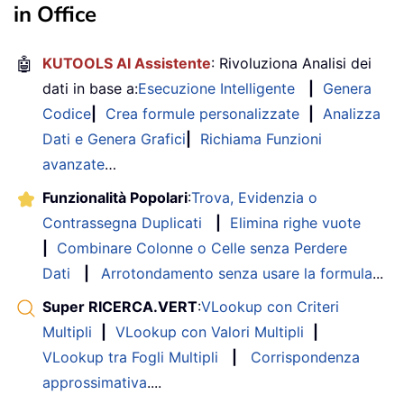
in Office
🤖
KUTOOLS AI Assistente
: Rivoluziona Analisi dei
dati in base a:
Esecuzione Intelligente
|
Genera
Codice
|
Crea formule personalizzate
|
Analizza
Dati e Genera Grafici
|
Richiama Funzioni
avanzate
…
Funzionalità Popolari
:
Trova, Evidenzia o
Contrassegna Duplicati
|
Elimina righe vuote
|
Combinare Colonne o Celle senza Perdere
Dati
|
Arrotondamento senza usare la formula
...
Super RICERCA.VERT
:
VLookup con Criteri
Multipli
|
VLookup con Valori Multipli
|
VLookup tra Fogli Multipli
|
Corrispondenza
approssimativa
....