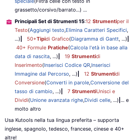
speciale
(Filtra celle con testo in
grassetto/corsivo/barrato...) ...
Principali Set di Strumenti 15
:
12
Strumenti
per il
Testo
(
Aggiungi testo
,
Elimina Caratteri Specifici
,
...)
|
50+
Tipi
di Grafico
(
Diagramma di Gantt
, ...)
|
40+ Formule
Pratiche
(
Calcola l'età in base alla
data di nascita
, ...)
|
19
Strumenti
di
Inserimento
(
Inserisci Codice QR
,
Inserisci
Immagine dal Percorso
, ...)
|
12
Strumenti
di
Conversione
(
Converti in parole
,
Conversione del
tasso di cambio
, ...)
|
7
Strumenti
Unisci e
Dividi
(
Unione avanzata righe
,
Dividi celle
, ...)
|
... e
molto altro
Usa Kutools nella tua lingua preferita – supporta
inglese, spagnolo, tedesco, francese, cinese e 40+
altre!