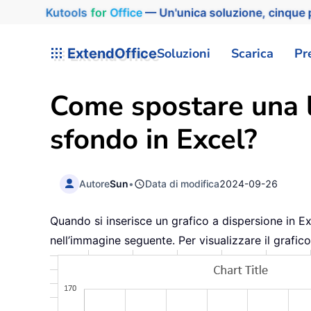
Kutools
for
Office
— Un'unica soluzione, cinque p
ExtendOffice
Soluzioni
Scarica
Pr
Come spostare una li
sfondo in Excel?
Autore
Sun
•
Data di modifica
2024-09-26
Quando si inserisce un grafico a dispersione in Exc
nell’immagine seguente. Per visualizzare il grafic