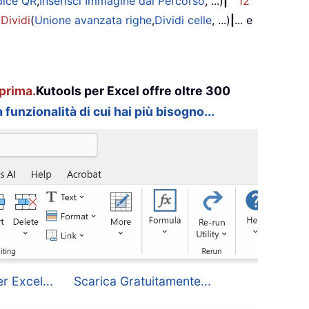
dice QR
,
Inserisci Immagine dal Percorso
, ...)
|
12
 Dividi
(
Unione avanzata righe
,
Dividi celle
, ...)
|
... e
prima.
Kutools per Excel offre oltre 300
 funzionalità di cui hai più bisogno...
r Excel...
Scarica Gratuitamente...