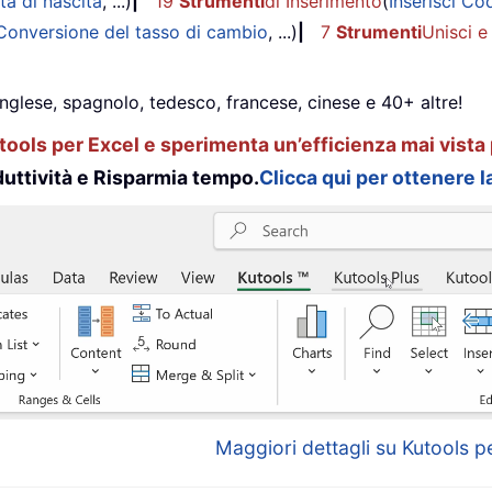
ta di nascita
, ...)
|
19
Strumenti
di Inserimento
(
Inserisci Co
Conversione del tasso di cambio
, ...)
|
7
Strumenti
Unisci e
inglese, spagnolo, tedesco, francese, cinese e 40+ altre!
ools per Excel e sperimenta un’efficienza mai vista 
uttività e Risparmia tempo.
Clicca qui per ottenere la
Maggiori dettagli su Kutools pe