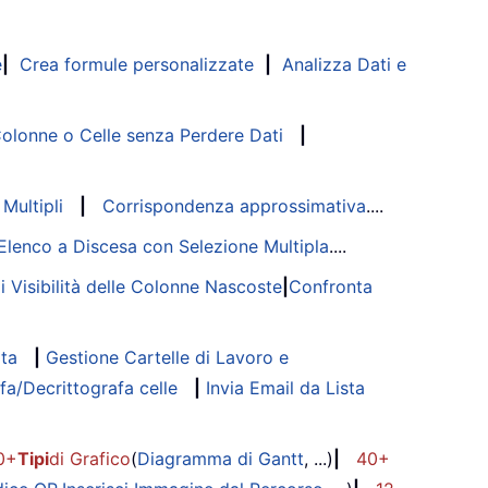
e
|
Crea formule personalizzate
|
Analizza Dati e
lonne o Celle senza Perdere Dati
|
Multipli
|
Corrispondenza approssimativa
....
Elenco a Discesa con Selezione Multipla
....
di Visibilità delle Colonne Nascoste
|
Confronta
ata
|
Gestione Cartelle di Lavoro e
fa/Decrittografa celle
|
Invia Email da Lista
0+
Tipi
di Grafico
(
Diagramma di Gantt
, ...)
|
40+