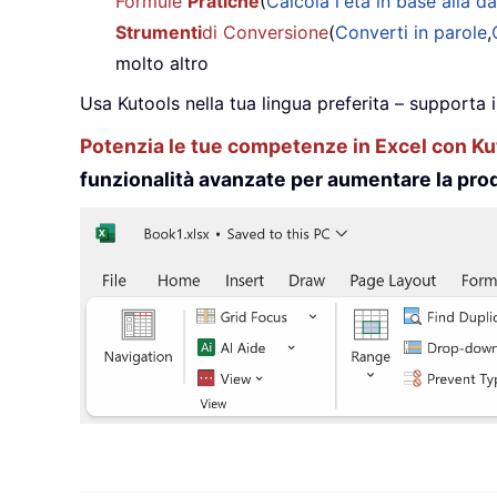
Formule
Pratiche
(
Calcola l'età in base alla da
Strumenti
di Conversione
(
Converti in parole
,
molto altro
Usa Kutools nella tua lingua preferita – supporta 
Potenzia le tue competenze in Excel con Kut
funzionalità avanzate per aumentare la prod