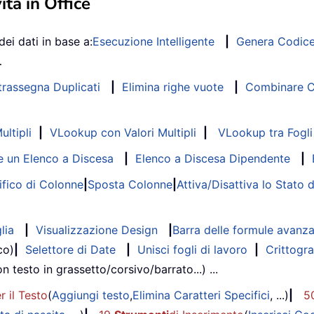
ità in Office
dei dati in base a:
Esecuzione Intelligente
|
Genera Codic
…
trassegna Duplicati
|
Elimina righe vuote
|
Combinare Co
ltipli
|
VLookup con Valori Multipli
|
VLookup tra Fogli 
 un Elenco a Discesa
|
Elenco a Discesa Dipendente
|
fico di Colonne
|
Sposta Colonne
|
Attiva/Disattiva lo Stato 
lia
|
Visualizzazione Design
|
Barra delle formule avanz
co)
|
Selettore di Date
|
Unisci fogli di lavoro
|
Crittogra
on testo in grassetto/corsivo/barrato...) ...
r il Testo
(
Aggiungi testo
,
Elimina Caratteri Specifici
, ...)
|
5