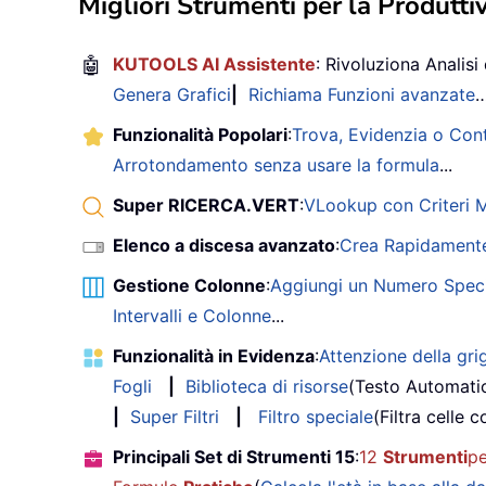
Migliori Strumenti per la Produttiv
🤖
KUTOOLS AI Assistente
: Rivoluziona Analisi 
Genera Grafici
|
Richiama Funzioni avanzate
Funzionalità Popolari
:
Trova, Evidenzia o Con
Arrotondamento senza usare la formula
...
Super RICERCA.VERT
:
VLookup con Criteri Mu
Elenco a discesa avanzato
:
Crea Rapidamente
Gestione Colonne
:
Aggiungi un Numero Speci
Intervalli e Colonne
...
Funzionalità in Evidenza
:
Attenzione della grig
Fogli
|
Biblioteca di risorse
(Testo Automati
|
Super Filtri
|
Filtro speciale
(Filtra celle c
Principali Set di Strumenti 15
:
12
Strumenti
pe