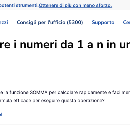
otenti strumenti.
Ottenere di più con meno sforzo.
ezzi
Consigli per l'ufficio (5300)
Supporto
Ce
 i numeri da 1 a n in un 
zzare la funzione SOMMA per calcolare rapidamente e facilme
ormula efficace per eseguire questa operazione?
l