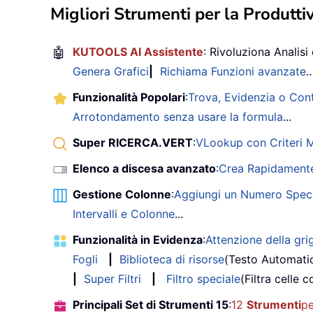
Migliori Strumenti per la Produttiv
🤖
KUTOOLS AI Assistente
: Rivoluziona Analisi 
Genera Grafici
|
Richiama Funzioni avanzate
Funzionalità Popolari
:
Trova, Evidenzia o Con
Arrotondamento senza usare la formula
...
Super RICERCA.VERT
:
VLookup con Criteri Mu
Elenco a discesa avanzato
:
Crea Rapidamente
Gestione Colonne
:
Aggiungi un Numero Speci
Intervalli e Colonne
...
Funzionalità in Evidenza
:
Attenzione della grig
Fogli
|
Biblioteca di risorse
(Testo Automati
|
Super Filtri
|
Filtro speciale
(Filtra celle c
Principali Set di Strumenti 15
:
12
Strumenti
pe