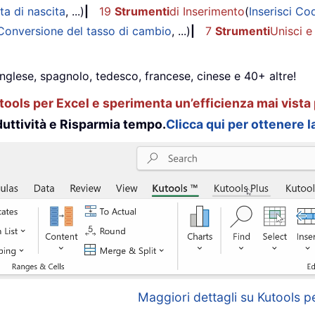
ta di nascita
, ...)
|
19
Strumenti
di Inserimento
(
Inserisci Co
Conversione del tasso di cambio
, ...)
|
7
Strumenti
Unisci e
inglese, spagnolo, tedesco, francese, cinese e 40+ altre!
ools per Excel e sperimenta un’efficienza mai vista 
uttività e Risparmia tempo.
Clicca qui per ottenere la
Maggiori dettagli su Kutools pe