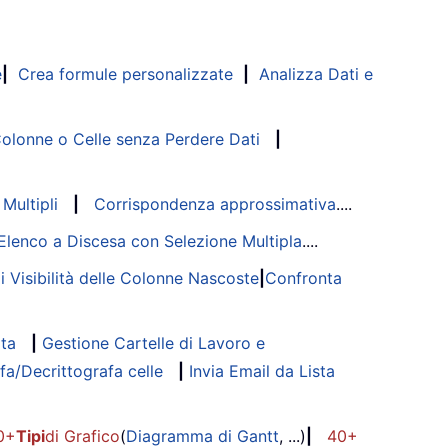
e
|
Crea formule personalizzate
|
Analizza Dati e
lonne o Celle senza Perdere Dati
|
Multipli
|
Corrispondenza approssimativa
....
Elenco a Discesa con Selezione Multipla
....
di Visibilità delle Colonne Nascoste
|
Confronta
ata
|
Gestione Cartelle di Lavoro e
fa/Decrittografa celle
|
Invia Email da Lista
0+
Tipi
di Grafico
(
Diagramma di Gantt
, ...)
|
40+