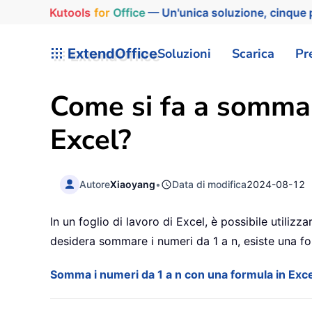
Kutools
for
Office
— Un'unica soluzione, cinque p
ExtendOffice
Soluzioni
Scarica
Pr
Come si fa a sommare
Excel?
Autore
Xiaoyang
•
Data di modifica
2024-08-12
In un foglio di lavoro di Excel, è possibile utili
desidera sommare i numeri da 1 a n, esiste una f
Somma i numeri da 1 a n con una formula in Exce