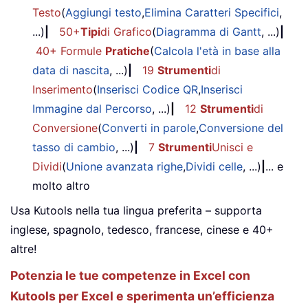
Testo
(
Aggiungi testo
,
Elimina Caratteri Specifici
,
...)
|
50+
Tipi
di Grafico
(
Diagramma di Gantt
, ...)
|
40+ Formule
Pratiche
(
Calcola l'età in base alla
data di nascita
, ...)
|
19
Strumenti
di
Inserimento
(
Inserisci Codice QR
,
Inserisci
Immagine dal Percorso
, ...)
|
12
Strumenti
di
Conversione
(
Converti in parole
,
Conversione del
tasso di cambio
, ...)
|
7
Strumenti
Unisci e
Dividi
(
Unione avanzata righe
,
Dividi celle
, ...)
|
... e
molto altro
Usa Kutools nella tua lingua preferita – supporta
inglese, spagnolo, tedesco, francese, cinese e 40+
altre!
Potenzia le tue competenze in Excel con
Kutools per Excel e sperimenta un’efficienza