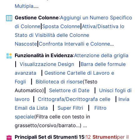
Multipla
....
Gestione Colonne
:
Aggiungi un Numero Specifico
di Colonne
|
Sposta Colonne
|
Attiva/Disattiva lo
Stato di Visibilità delle Colonne
Nascoste
|
Confronta Intervalli e Colonne
...
Funzionalità in Evidenza
:
Attenzione della griglia
|
Visualizzazione Design
|
Barra delle formule
avanzata
|
Gestione Cartelle di Lavoro e
Fogli
|
Biblioteca di risorse
(Testo
Automatico)
|
Selettore di Date
|
Unisci fogli di
lavoro
|
Crittografa/Decrittografa celle
|
Invia
Email da Lista
|
Super Filtri
|
Filtro
speciale
(Filtra celle con testo in
grassetto/corsivo/barrato...) ...
Principali Set di Strumenti 15
:
12
Strumenti
per il