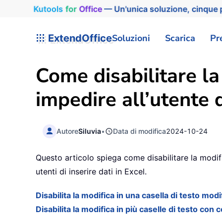
Kutools
for
Office
— Un'unica soluzione, cinque p
ExtendOffice
Soluzioni
Scarica
Pr
Come disabilitare la
impedire all’utente d
Autore
Siluvia
•
Data di modifica
2024-10-24
Questo articolo spiega come disabilitare la modific
utenti di inserire dati in Excel.
Disabilita la modifica in una casella di testo mod
Disabilita la modifica in più caselle di testo con