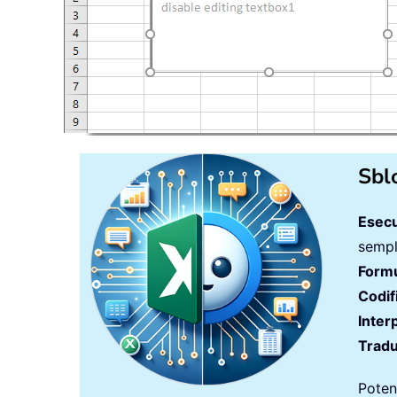
Sbl
Esecu
sempli
Formu
Codif
Inter
Tradu
Potenz