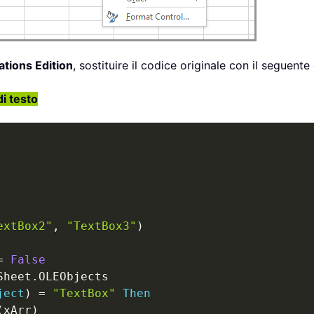
ations Edition
, sostituire il codice originale con il seguent
di testo
extBox2"
,
"TextBox3"
)
=
False
Sheet
.
OLEObjects

ject
)
=
"TextBox"
Then
(
xArr
)