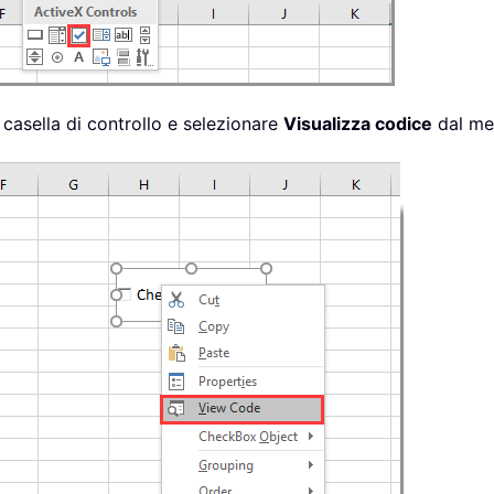
 casella di controllo e selezionare
Visualizza codice
dal men