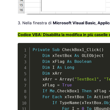
3. Nella finestra di
Microsoft Visual Basic, Applic
Codice VBA: Disabilita la modifica in più caselle 
Private
Sub
 CheckBox1_Click
(
)
Dim
 xTextBox 
As
 OLEObject

Dim
 xFlag 
As
Boolean
Dim
 I 
As
Long
Dim
 xArr

    xArr 
=
 Array
(
"TextBox1"
,
"T
    xFlag 
=
True
If
Me
.
CheckBox1 
Then
 xFlag 
For
Each
 xTextBox 
In
 Active
If
 TypeName
(
xTextBox
.
Ob
For
 I 
=
0
To
 UBound