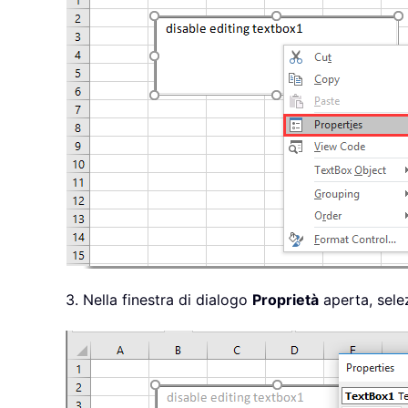
3. Nella finestra di dialogo
Proprietà
aperta, sel