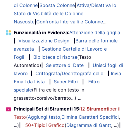
di Colonne
|
Sposta Colonne
|
Attiva/Disattiva lo
Stato di Visibilità delle Colonne
Nascoste
|
Confronta Intervalli e Colonne
...
Funzionalità in Evidenza
:
Attenzione della griglia
|
Visualizzazione Design
|
Barra delle formule
avanzata
|
Gestione Cartelle di Lavoro e
Fogli
|
Biblioteca di risorse
(Testo
Automatico)
|
Selettore di Date
|
Unisci fogli di
lavoro
|
Crittografa/Decrittografa celle
|
Invia
Email da Lista
|
Super Filtri
|
Filtro
speciale
(Filtra celle con testo in
grassetto/corsivo/barrato...) ...
Principali Set di Strumenti 15
:
12
Strumenti
per il
Testo
(
Aggiungi testo
,
Elimina Caratteri Specifici
,
...)
|
50+
Tipi
di Grafico
(
Diagramma di Gantt
, ...)
|