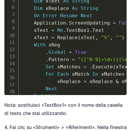
Dim
 xText 
As
String
Dim
 xReplace 
As
String
On
Error
Resume
Next
    Application
.
ScreenUpdating 
=
Fals
    xText 
=
Me
.
TextBox1
.
Text

    xText 
=
 Replace
(
xText
,
"%"
,
""
)
With
 xReg

.
Global
=
True
.
Pattern 
=
"([^0-9]+\d+)|(\d{
Set
 xMatches 
=
.
Execute
(
xText
For
Each
 xMatch 
In
 xMatches

            xReplace 
=
 xReplace 
&
 xMa
Next
End
With
    xText 
=
 xReplace 
&
 Mid
(
xText
,
 Len
Nota: sostituisci «TextBox1» con il nome della casella
Me
.
TextBox1
.
Text 
=
 xText

di testo che stai utilizzando.
    Application
.
ScreenUpdating 
=
True
End
Sub
4. Fai clic su «Strumenti» > «Riferimenti». Nella finestra