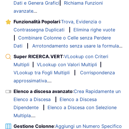
Dati e Genera Grafici
|
Richiama Funzioni
avanzate
…
Funzionalità Popolari
:
Trova, Evidenzia o
Contrassegna Duplicati
|
Elimina righe vuote
|
Combinare Colonne o Celle senza Perdere
Dati
|
Arrotondamento senza usare la formula
...
Super RICERCA.VERT
:
VLookup con Criteri
Multipli
|
VLookup con Valori Multipli
|
VLookup tra Fogli Multipli
|
Corrispondenza
approssimativa
....
Elenco a discesa avanzato
:
Crea Rapidamente un
Elenco a Discesa
|
Elenco a Discesa
Dipendente
|
Elenco a Discesa con Selezione
Multipla
....
Gestione Colonne
:
Aggiungi un Numero Specifico