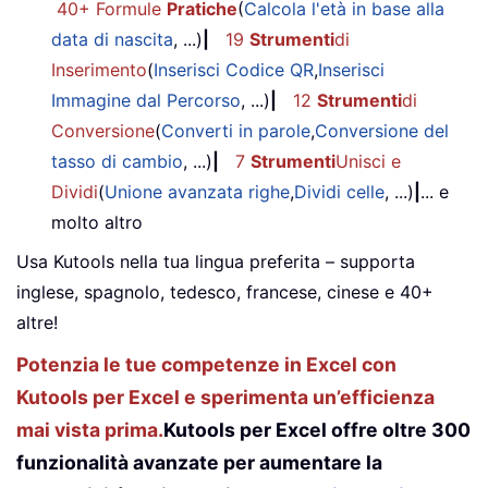
40+ Formule
Pratiche
(
Calcola l'età in base alla
data di nascita
, ...)
|
19
Strumenti
di
Inserimento
(
Inserisci Codice QR
,
Inserisci
Immagine dal Percorso
, ...)
|
12
Strumenti
di
Conversione
(
Converti in parole
,
Conversione del
tasso di cambio
, ...)
|
7
Strumenti
Unisci e
Dividi
(
Unione avanzata righe
,
Dividi celle
, ...)
|
... e
molto altro
Usa Kutools nella tua lingua preferita – supporta
inglese, spagnolo, tedesco, francese, cinese e 40+
altre!
Potenzia le tue competenze in Excel con
Kutools per Excel e sperimenta un’efficienza
mai vista prima.
Kutools per Excel offre oltre 300
funzionalità avanzate per aumentare la