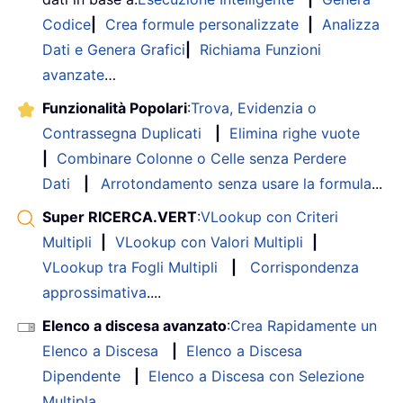
Codice
|
Crea formule personalizzate
|
Analizza
Dati e Genera Grafici
|
Richiama Funzioni
avanzate
…
Funzionalità Popolari
:
Trova, Evidenzia o
Contrassegna Duplicati
|
Elimina righe vuote
|
Combinare Colonne o Celle senza Perdere
Dati
|
Arrotondamento senza usare la formula
...
Super RICERCA.VERT
:
VLookup con Criteri
Multipli
|
VLookup con Valori Multipli
|
VLookup tra Fogli Multipli
|
Corrispondenza
approssimativa
....
Elenco a discesa avanzato
:
Crea Rapidamente un
Elenco a Discesa
|
Elenco a Discesa
Dipendente
|
Elenco a Discesa con Selezione
Multipla
....