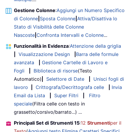
Gestione Colonne
:
Aggiungi un Numero Specifico
di Colonne
|
Sposta Colonne
|
Attiva/Disattiva lo
Stato di Visibilità delle Colonne
Nascoste
|
Confronta Intervalli e Colonne
...
Funzionalità in Evidenza
:
Attenzione della griglia
|
Visualizzazione Design
|
Barra delle formule
avanzata
|
Gestione Cartelle di Lavoro e
Fogli
|
Biblioteca di risorse
(Testo
Automatico)
|
Selettore di Date
|
Unisci fogli di
lavoro
|
Crittografa/Decrittografa celle
|
Invia
Email da Lista
|
Super Filtri
|
Filtro
speciale
(Filtra celle con testo in
grassetto/corsivo/barrato...) ...
Principali Set di Strumenti 15
:
12
Strumenti
per il
Testo
(
Aggiungi testo
,
Elimina Caratteri Specifici
,