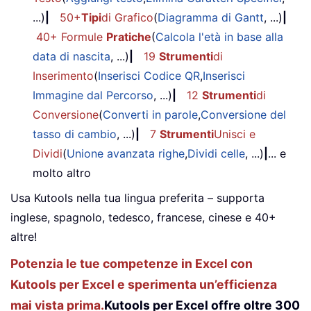
...)
|
50+
Tipi
di Grafico
(
Diagramma di Gantt
, ...)
|
40+ Formule
Pratiche
(
Calcola l'età in base alla
data di nascita
, ...)
|
19
Strumenti
di
Inserimento
(
Inserisci Codice QR
,
Inserisci
Immagine dal Percorso
, ...)
|
12
Strumenti
di
Conversione
(
Converti in parole
,
Conversione del
tasso di cambio
, ...)
|
7
Strumenti
Unisci e
Dividi
(
Unione avanzata righe
,
Dividi celle
, ...)
|
... e
molto altro
Usa Kutools nella tua lingua preferita – supporta
inglese, spagnolo, tedesco, francese, cinese e 40+
altre!
Potenzia le tue competenze in Excel con
Kutools per Excel e sperimenta un’efficienza
mai vista prima.
Kutools per Excel offre oltre 300