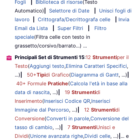
Fogli
|
Biblioteca di risorse
(Testo
Automatico)
|
Selettore di Date
|
Unisci fogli di
lavoro
|
Crittografa/Decrittografa celle
|
Invia
Email da Lista
|
Super Filtri
|
Filtro
speciale
(Filtra celle con testo in
grassetto/corsivo/barrato...) ...
Principali Set di Strumenti 15
:
12
Strumenti
per il
Testo
(
Aggiungi testo
,
Elimina Caratteri Specifici
,
...)
|
50+
Tipi
di Grafico
(
Diagramma di Gantt
, ...)
|
40+ Formule
Pratiche
(
Calcola l'età in base alla
data di nascita
, ...)
|
19
Strumenti
di
Inserimento
(
Inserisci Codice QR
,
Inserisci
Immagine dal Percorso
, ...)
|
12
Strumenti
di
Conversione
(
Converti in parole
,
Conversione del
tasso di cambio
, ...)
|
7
Strumenti
Unisci e
Dividi
(
Unione avanzata righe
,
Dividi celle
, ...)
|
... e