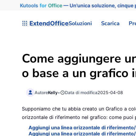
Kutools
for
Office
— Un'unica soluzione, cinque p
ExtendOffice
Soluzioni
Scarica
Pr
Come aggiungere una 
o base a un grafico 
Autore
Kelly
•
Data di modifica
2025-04-08
Supponiamo che tu abbia creato un Grafico a colon
orizzontale di riferimento nel grafico: come puoi 
Aggiungi una linea orizzontale di riferimento
Aggiungi una linea orizzontale di riferiment