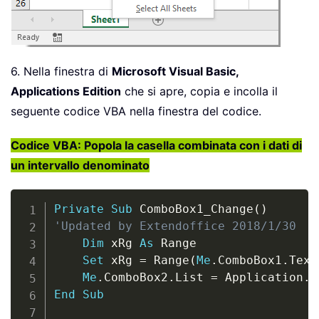
6. Nella finestra di
Microsoft Visual Basic,
Applications Edition
che si apre, copia e incolla il
seguente codice VBA nella finestra del codice.
Codice VBA: Popola la casella combinata con i dati di
un intervallo denominato
Copy
Private
Sub
 ComboBox1_Change
(
)
'Updated by Extendoffice 2018/1/30
Dim
 xRg 
As
 Range

Set
 xRg 
=
 Range
(
Me
.
ComboBox1
.
Text
Me
.
ComboBox2
.
List 
=
 Application
.
W
End
Sub