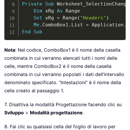
Private
Sub
 Worksheet_SelectionChange
Dim
 xRg 
As
 Range

Set
 xRg 
=
 Range
(
"Headers"
)
Me
.
ComboBox1
.
List 
=
 Application
.
W
End
Sub
Nota
: Nel codice, ComboBox1 è il nome della casella
combinata in cui verranno elencati tutti i nomi delle
celle, mentre ComboBox2 è il nome della casella
combinata in cui verranno popolati i dati dell’intervallo
denominato specificato. “Intestazioni” è il nome della
cella creato al passaggio 1.
7. Disattiva la modalità Progettazione facendo clic su
Sviluppo
>
Modalità progettazione
.
8. Fai clic su qualsiasi cella del foglio di lavoro per