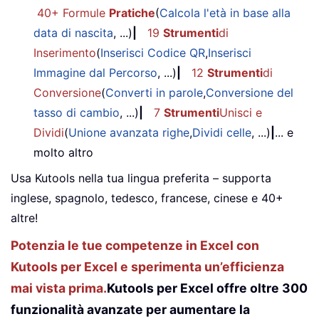
40+ Formule
Pratiche
(
Calcola l'età in base alla
data di nascita
, ...)
|
19
Strumenti
di
Inserimento
(
Inserisci Codice QR
,
Inserisci
Immagine dal Percorso
, ...)
|
12
Strumenti
di
Conversione
(
Converti in parole
,
Conversione del
tasso di cambio
, ...)
|
7
Strumenti
Unisci e
Dividi
(
Unione avanzata righe
,
Dividi celle
, ...)
|
... e
molto altro
Usa Kutools nella tua lingua preferita – supporta
inglese, spagnolo, tedesco, francese, cinese e 40+
altre!
Potenzia le tue competenze in Excel con
Kutools per Excel e sperimenta un’efficienza
mai vista prima.
Kutools per Excel offre oltre 300
funzionalità avanzate per aumentare la