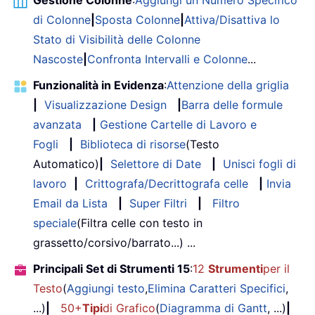
di Colonne
|
Sposta Colonne
|
Attiva/Disattiva lo
Stato di Visibilità delle Colonne
Nascoste
|
Confronta Intervalli e Colonne
...
Funzionalità in Evidenza
:
Attenzione della griglia
|
Visualizzazione Design
|
Barra delle formule
avanzata
|
Gestione Cartelle di Lavoro e
Fogli
|
Biblioteca di risorse
(Testo
Automatico)
|
Selettore di Date
|
Unisci fogli di
lavoro
|
Crittografa/Decrittografa celle
|
Invia
Email da Lista
|
Super Filtri
|
Filtro
speciale
(Filtra celle con testo in
grassetto/corsivo/barrato...) ...
Principali Set di Strumenti 15
:
12
Strumenti
per il
Testo
(
Aggiungi testo
,
Elimina Caratteri Specifici
,
...)
|
50+
Tipi
di Grafico
(
Diagramma di Gantt
, ...)
|