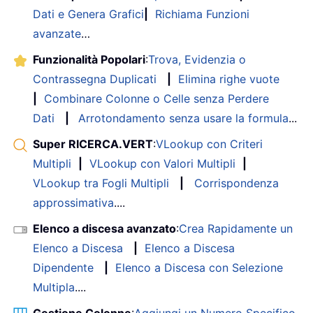
Dati e Genera Grafici
|
Richiama Funzioni
avanzate
…
Funzionalità Popolari
:
Trova, Evidenzia o
Contrassegna Duplicati
|
Elimina righe vuote
|
Combinare Colonne o Celle senza Perdere
Dati
|
Arrotondamento senza usare la formula
...
Super RICERCA.VERT
:
VLookup con Criteri
Multipli
|
VLookup con Valori Multipli
|
VLookup tra Fogli Multipli
|
Corrispondenza
approssimativa
....
Elenco a discesa avanzato
:
Crea Rapidamente un
Elenco a Discesa
|
Elenco a Discesa
Dipendente
|
Elenco a Discesa con Selezione
Multipla
....
Gestione Colonne
:
Aggiungi un Numero Specifico