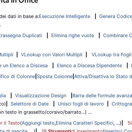
ità in Office
dei dati in base a:
Esecuzione Intelligente
|
Genera Codic
…
trassegna Duplicati
|
Elimina righe vuote
|
Combinare Co
ltipli
|
VLookup con Valori Multipli
|
VLookup tra Fogli 
 un Elenco a Discesa
|
Elenco a Discesa Dipendente
|
fico di Colonne
|
Sposta Colonne
|
Attiva/Disattiva lo Stato 
lia
|
Visualizzazione Design
|
Barra delle formule avanz
co)
|
Selettore di Date
|
Unisci fogli di lavoro
|
Crittogra
on testo in grassetto/corsivo/barrato...) ...
r il Testo
(
Aggiungi testo
,
Elimina Caratteri Specifici
, ...)
|
5
ta di nascita
, ...)
|
19
Strumenti
di Inserimento
(
Inserisci Co