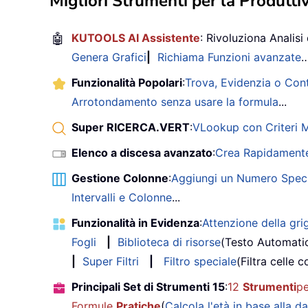
Migliori Strumenti per la Produttiv
🤖
KUTOOLS AI Assistente
: Rivoluziona Analisi 
Genera Grafici
|
Richiama Funzioni avanzate
Funzionalità Popolari
:
Trova, Evidenzia o Con
Arrotondamento senza usare la formula
...
Super RICERCA.VERT
:
VLookup con Criteri Mu
Elenco a discesa avanzato
:
Crea Rapidamente
Gestione Colonne
:
Aggiungi un Numero Speci
Intervalli e Colonne
...
Funzionalità in Evidenza
:
Attenzione della grig
Fogli
|
Biblioteca di risorse
(Testo Automati
|
Super Filtri
|
Filtro speciale
(Filtra celle c
Principali Set di Strumenti 15
:
12
Strumenti
pe
Formule
Pratiche
(
Calcola l'età in base alla da