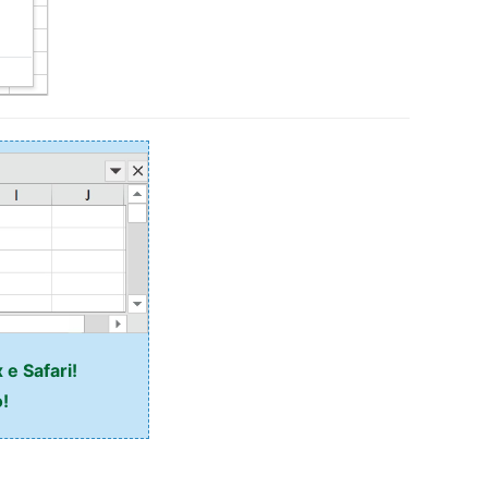
 e Safari!
o!