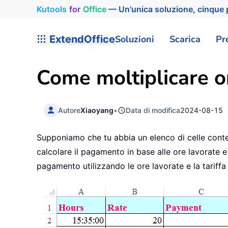
Kutools
for
Office
— Un'unica soluzione, cinque p
ExtendOffice
Soluzioni
Scarica
Pr
Come moltiplicare or
Autore
Xiaoyang
•
Data di modifica
2024-08-15
Supponiamo che tu abbia un elenco di celle contene
calcolare il pagamento in base alle ore lavorate e
pagamento utilizzando le ore lavorate e la tariffa 