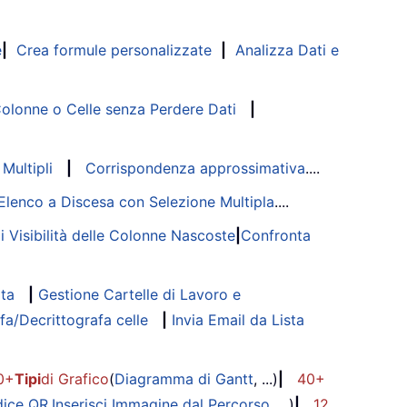
e
|
Crea formule personalizzate
|
Analizza Dati e
lonne o Celle senza Perdere Dati
|
Multipli
|
Corrispondenza approssimativa
....
Elenco a Discesa con Selezione Multipla
....
di Visibilità delle Colonne Nascoste
|
Confronta
ata
|
Gestione Cartelle di Lavoro e
fa/Decrittografa celle
|
Invia Email da Lista
0+
Tipi
di Grafico
(
Diagramma di Gantt
, ...)
|
40+
dice QR
,
Inserisci Immagine dal Percorso
, ...)
|
12