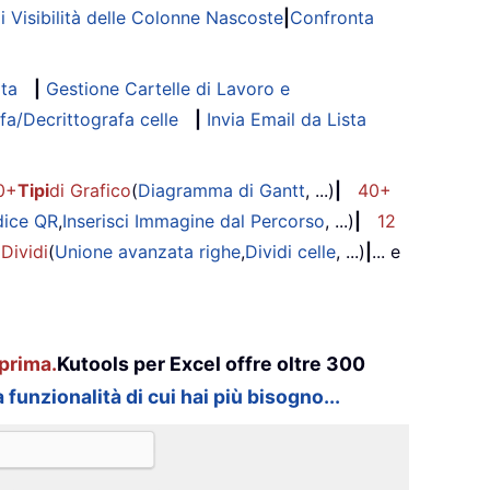
di Visibilità delle Colonne Nascoste
|
Confronta
ata
|
Gestione Cartelle di Lavoro e
fa/Decrittografa celle
|
Invia Email da Lista
0+
Tipi
di Grafico
(
Diagramma di Gantt
, ...)
|
40+
dice QR
,
Inserisci Immagine dal Percorso
, ...)
|
12
 Dividi
(
Unione avanzata righe
,
Dividi celle
, ...)
|
... e
prima.
Kutools per Excel offre oltre 300
 funzionalità di cui hai più bisogno...