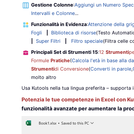
Gestione Colonne
:
Aggiungi un Numero Speci
Intervalli e Colonne
...
Funzionalità in Evidenza
:
Attenzione della grig
Fogli
|
Biblioteca di risorse
(Testo Automati
|
Super Filtri
|
Filtro speciale
(Filtra celle c
Principali Set di Strumenti 15
:
12
Strumenti
pe
Formule
Pratiche
(
Calcola l'età in base alla da
Strumenti
di Conversione
(
Converti in parole
,
molto altro
Usa Kutools nella tua lingua preferita – supporta 
Potenzia le tue competenze in Excel con Kut
funzionalità avanzate per aumentare la prod