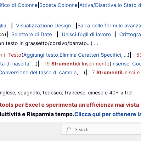
fico di Colonne
|
Sposta Colonne
|
Attiva/Disattiva lo Stato 
lia
|
Visualizzazione Design
|
Barra delle formule avanz
co)
|
Selettore di Date
|
Unisci fogli di lavoro
|
Crittogra
on testo in grassetto/corsivo/barrato...) ...
r il Testo
(
Aggiungi testo
,
Elimina Caratteri Specifici
, ...)
|
5
ta di nascita
, ...)
|
19
Strumenti
di Inserimento
(
Inserisci Co
Conversione del tasso di cambio
, ...)
|
7
Strumenti
Unisci e
inglese, spagnolo, tedesco, francese, cinese e 40+ altre!
ools per Excel e sperimenta un’efficienza mai vista 
uttività e Risparmia tempo.
Clicca qui per ottenere la